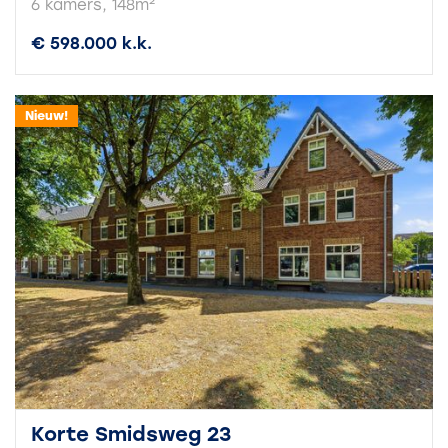
6 kamers, 148m²
€ 598.000 k.k.
Nieuw!
Korte Smidsweg 23