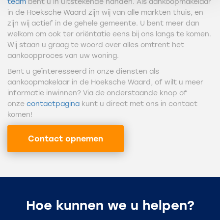
team
bent u in uitstekende handen. Als aankoopmakelaar
in de Hoeksche Waard zijn wij van alle markten thuis, en
zijn wij actief in de gehele gemeente. U bent meer dan
welkom om ook ter oriëntatie eens bij ons langs te komen.
Wij staan u graag te woord over alles omtrent het
aankoopproces van uw woning.
Bent u geïnteresseerd in onze diensten als
aankoopmakelaar in de Hoeksche Waard, of wilt u meer
informatie inwinnen? Via de onderstaande knop of
onze
contactpagina
kunt u direct met ons in contact
komen!
Contact opnemen
Hoe kunnen we u helpen?