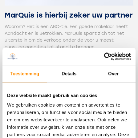
MarQuis is hierbij zeker uw partner
Waarom? Het is een ABC-tje. Een goede makelaar heeft
Aandacht en is Betrokken. MarQuis spant zich tot het
uiterste in om de verkoop onder de voor u meest
gunstige condities tot stand te brengen.
En de C? Die staat voor Communicatie en het
onderhouden van Contact. Dat zullen wij zeker doen!
Toestemming
Details
Over
Hoe gaat het in zijn werk?
Allereerst komen wij graag bij u langs om de woning of het
appartement op te nemen en te taxeren. De eerste
Deze website maakt gebruik van cookies
afspraak is vrijblijvend. Tijdens dit bezoek zullen o.a. de
We gebruiken cookies om content en advertenties te
volgende onderwerpen aan de orde komen:
personaliseren, om functies voor social media te bieden
inventarisatie van uw persoonlijke wensen
en om ons websiteverkeer te analyseren. Ook delen we
complete en zorgvuldige opnametaxatie van de
informatie over uw gebruik van onze site met onze
woning of het appartement
partners voor social media, adverteren en analyse. Deze
werkwijze van MarQuis makelaars & taxateurs