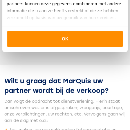
partners kunnen deze gegevens combineren met andere
het verloop van het verkoop- en
informatie die u aan ze heeft verstrekt of die ze hebben
onderhandelingstraject
verzameld op basis van uw gebruik van hun services.
eventuele verkoopbevorderende (onderhoud of
styling) tips
Hierna krijgt u ons advies met betrekking tot de
OK
vraagprijs en de te volgen verkoopstrategie. Tevens doen
wij u een passende aanbieding voor onze diensten.
Wilt u graag dat MarQuis uw
partner wordt bij de verkoop?
Dan volgt de opdracht tot dienstverlening. Hierin staat
omschreven wat er is afgesproken; vraagprijs, courtage,
onze verplichtingen, uw rechten, etc. Vervolgens gaan wij
aan de slag met o.a.:
het maken van een vakkundige fotopresentatie en