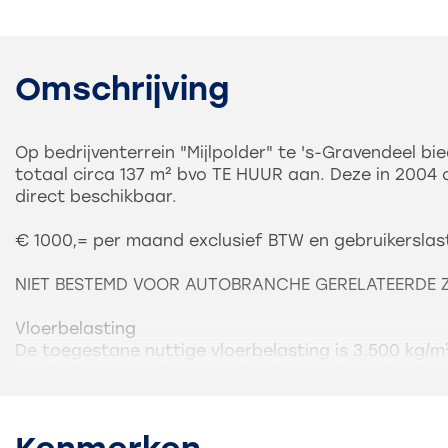
Omschrijving
Op bedrijventerrein "Mijlpolder" te 's-Gravendeel bie
totaal circa 137 m² bvo TE HUUR aan. Deze in 2004 o
direct beschikbaar.
€ 1000,= per maand exclusief BTW en gebruikerslas
NIET BESTEMD VOOR AUTOBRANCHE GERELATEERDE 
Vloerbelasting
De toegestane nuttige vloerbelasting is 3.500 kg/m
verdieping Het gebouw en de vloeren zijn gefundee
palen en gewapend betonconstructies.
Constructie