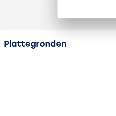
Omzetbelasting
De huurprijs wordt belast met de geldende omzetbe
verhuurder opteren voor een BTW-belaste verhuur. I
Plattegronden