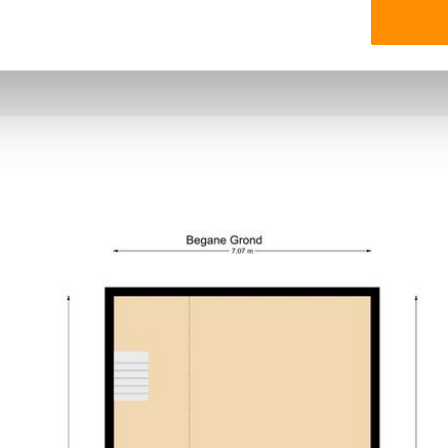
Neem voor vragen en ev
lasting. Huurder en
Carsten Tieleman.
ndien op basis van de