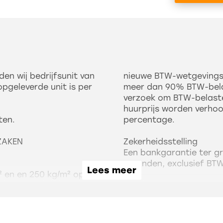
den wij bedrijfsunit van
nieuwe BTW-wetgevingsv
pgeleverde unit is per
meer dan 90% BTW-belas
verzoek om BTW-belaste
huurprijs worden verhoo
ten.
percentage.
ZAKEN
Zekerheidsstelling
Een bankgarantie ter gr
maanden, exclusief BT
Lees meer
² en en 250 kg/m² op de
rd met prefab beton
Betalingswijze
De huurpenningen en BT
maand.