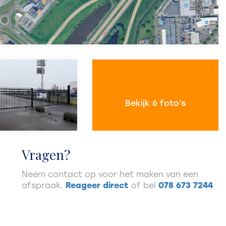
Bekijk 6 foto's
Vragen?
Neem contact op voor het maken van een
afspraak.
Reageer direct
of bel
078 673 7244