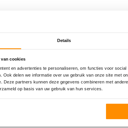
percentage.
aliseren.
Zekerheidsstelling
Oppervlakten
Een bankgarantie ter gr
maanden, exclusief BT
Betalingswijze
Details
f’, aan de noordzijde
De huurpenningen en BT
snelweg A17. In de
maand.
erse internationale
 van cookies
 voorziet in diverse
Huurovereenkomst
ent en advertenties te personaliseren, om functies voor social
Lees meer
urant de Beren,
De te sluiten huurover
. Ook delen we informatie over uw gebruik van onze site met on
ROZ-model (Raad van O
e. Deze partners kunnen deze gegevens combineren met andere i
bedrijfsruimte in de zi
erzameld op basis van uw gebruik van hun services.
bijbehorende Algemene 
Rechtbank te Den Haag 
n de ‘fly-over’ naar de
nummer 8/2025.
ein middels de lokale
al eenvoudig te
Nadere informatie is b
Voor vragen kan recht
Zevenbergen, 0186-601