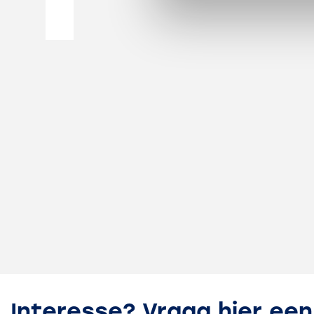
Huurtermijn
Vanaf 12 maanden
Interesse? Vraag hier een