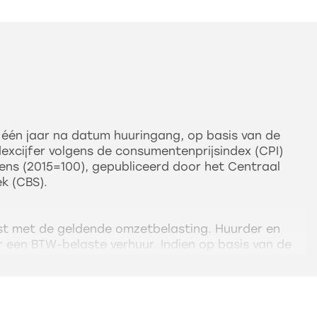
st één jaar na datum huuringang, op basis van de
ndexcijfer volgens de consumentenprijsindex (CPI)
ens (2015=100), gepubliceerd door het Centraal
ek (CBS).
ast met de geldende omzetbelasting. Huurder en
 een BTW-belaste verhuur. Indien op basis van de
oorstelling huurder niet meer aan het criterium
te prestaties verricht voldoet, en zodoende het
 verhuur niet geaccepteerd wordt, dan zal de
gd met een nader door verhuurder vast te stellen