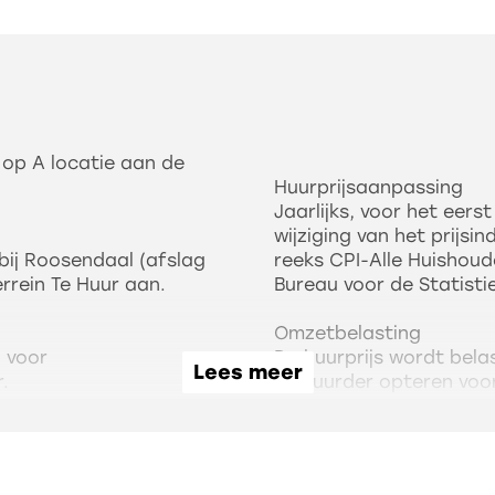
 op A locatie aan de
Huurprijsaanpassing
Jaarlijks, voor het eer
wijziging van het prijsi
bij Roosendaal (afslag
reeks CPI-Alle Huishoud
rrein Te Huur aan.
Bureau voor de Statisti
Omzetbelasting
n voor
De huurprijs wordt bel
Lees meer
.
verhuurder opteren voor
nieuwe BTW-wetgevingsv
oorten, hoog hekwerk en
meer dan 90% BTW-belas
ziening aanwezig.
verzoek om BTW-belaste
huurprijs worden verhoo