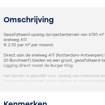
Omschrijving
Geasfalteerd opslag-/projectenterrein van 6750 m²
snelweg A17.
€ 2,92 per m² per maand.
Direct aan de snelweg A17 (Rotterdam-Antwerpen) 
20 Borchwerf) bieden wij een groot, geasfalteerd te
Ligging direct naast de Burger King.
Het terrein is geschikt voor opslag van materiaal e
transportdoeleinden, zoals trailers en vrachtverkeer
Het terrein is afgesloten door elektrische schuifp
vangrail. In overleg is er een (beperkte) stroomvoor
Toegang 24/7.
Kenmerken