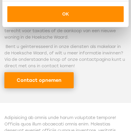
vrijblijvend ter oriëntatie eens bij ons langs te komen. Wij
staan u graag te woord over alles rondom het
OK
verkoopproces van uw woning in Puttershoek. Behalve
voor het verkopen van woningen kunt u ook bij ons
terecht voor taxaties of de aankoop van een nieuwe
woning in de Hoeksche Waard.
Bent u geïnteresseerd in onze diensten als makelaar in
de Hoeksche Waard, of wilt u meer informatie inwinnen?
Via de onderstaande knop of onze contactpagina kunt u
direct met ons in contact komen!
Contact opnemen
Adipisicing ab omnis unde harum voluptate tempore!
Officiis quos illum obcaecati omnis enim. Molestias
deserunt eveniet officiis cumque inventore, veritatis,