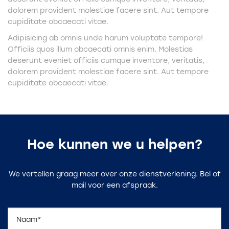
dolorem provident molestiae facere sint. Aut tempore
cupiditate obcaecati vitae.
Adipisicing ab omnis unde harum voluptate tempore!
Officiis quos illum obcaecati omnis enim. Molestias
deserunt eveniet officiis cumque inventore, veritatis,
dolorem provident molestiae facere sint. Aut tempore
cupiditate obcaecati vitae.
Hoe kunnen we u helpen?
We vertellen graag meer over onze dienstverlening. Bel of
mail voor een afspraak.