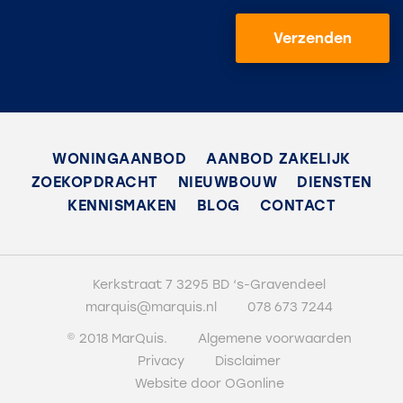
Verzenden
WONINGAANBOD
AANBOD ZAKELIJK
ZOEKOPDRACHT
NIEUWBOUW
DIENSTEN
KENNISMAKEN
BLOG
CONTACT
Kerkstraat 7 3295 BD ‘s-Gravendeel
marquis@marquis.nl
078 673 7244
© 2018 MarQuis.
Algemene voorwaarden
Privacy
Disclaimer
Website door OGonline