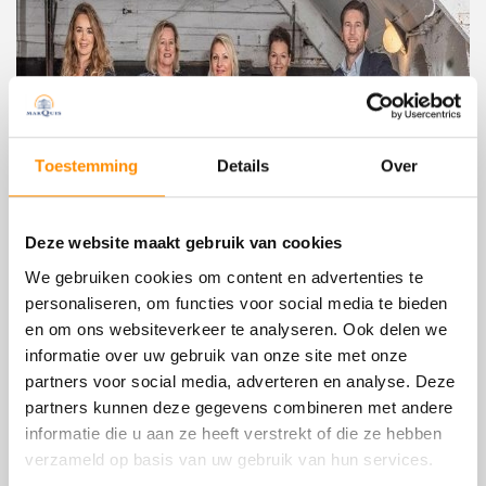
Toestemming
Details
Over
Deze website maakt gebruik van cookies
We gebruiken cookies om content en advertenties te
personaliseren, om functies voor social media te bieden
MarQuis als uw makelaar
en om ons websiteverkeer te analyseren. Ook delen we
informatie over uw gebruik van onze site met onze
partners voor social media, adverteren en analyse. Deze
Het verkopen van uw huis in Puttershoek is niet bepaald
partners kunnen deze gegevens combineren met andere
eenvoudig, goede begeleiding is daarom cruciaal. Terwijl u
informatie die u aan ze heeft verstrekt of die ze hebben
waarschijnlijk maar enkele keren in uw leven een huis zult
verkopen, is het voor ons bij MarQuis dagelijkse kost. We
verzameld op basis van uw gebruik van hun services.
staan u dan ook graag bij en nodigen u van harte uit om