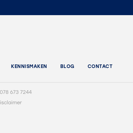
KENNISMAKEN
BLOG
CONTACT
078 673 7244
isclaimer