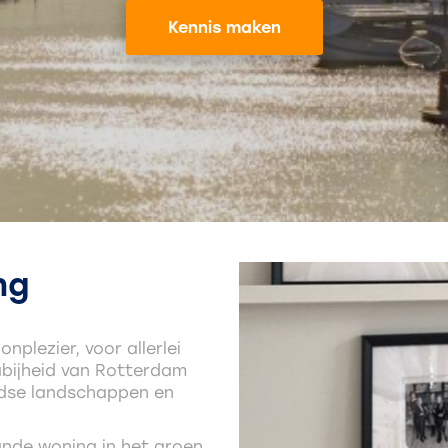
Kennis maken
ng
plezier, voor allerlei
bijheid van Rotterdam
idse landschappen en
ande woning in het groen,