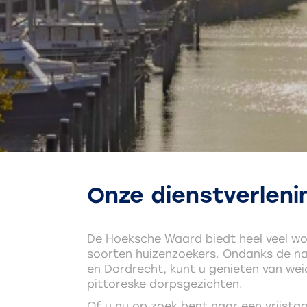
Onze dienstverleni
De Hoeksche Waard biedt heel veel woon
soorten huizenzoekers. Ondanks de na
en Dordrecht, kunt u genieten van we
pittoreske dorpsgezichten.
Of u nu op zoek bent naar een vrijsta