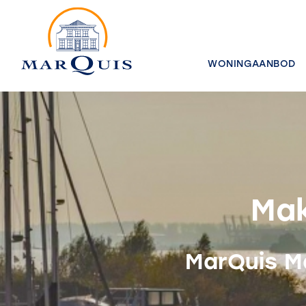
WONINGAANBOD
Mak
MarQuis M