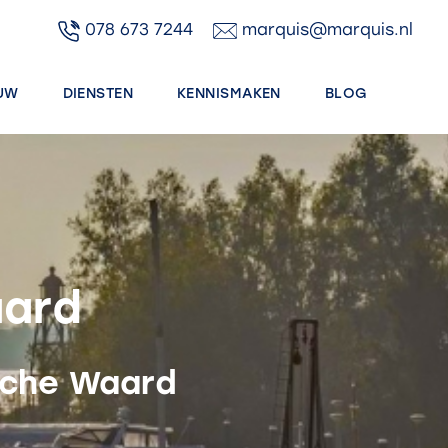
078 673 7244
marquis@marquis.nl
UW
DIENSTEN
KENNISMAKEN
BLOG
aard
sche Waard