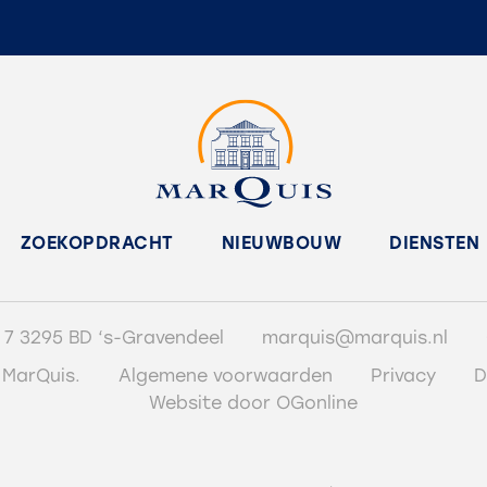
ZOEKOPDRACHT
NIEUWBOUW
DIENSTEN
 7 3295 BD ‘s-Gravendeel
marquis@marquis.nl
 MarQuis.
Algemene voorwaarden
Privacy
D
Website door OGonline