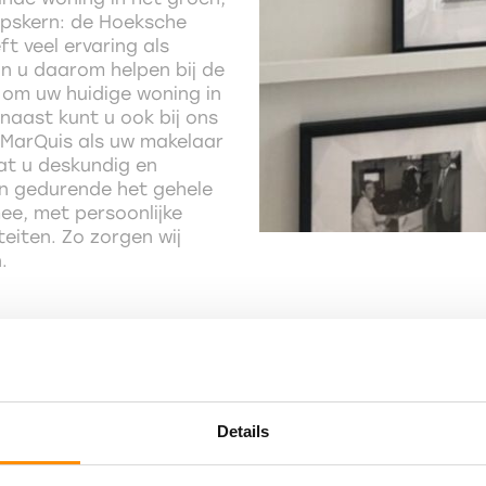
rpskern: de Hoeksche
t veel ervaring als
n u daarom helpen bij de
om uw huidige woning in
naast kunt u ook bij ons
r MarQuis als uw makelaar
at u deskundig en
ken gedurende het gehele
e, met persoonlijke
eiten. Zo zorgen wij
n.
MarQuis als
Details
Bij het kopen of verkopen