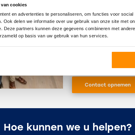
is goede begeleiding cruc
 van cookies
team
bent u in uitsteken
Hoeksche Waard zijn wij v
ent en advertenties te personaliseren, om functies voor social
actief in de gehele gem
. Ook delen we informatie over uw gebruik van onze site met on
ook ter oriëntatie eens b
e. Deze partners kunnen deze gegevens combineren met andere i
graag te woord over
all
erzameld op basis van uw gebruik van hun services.
van uw woning.
Bent u geïnteresseerd in
Hoeksche Waard, of wilt 
onderstaande knop of 
ons in contact komen!
Contact opnemen
Hoe kunnen we u helpen?