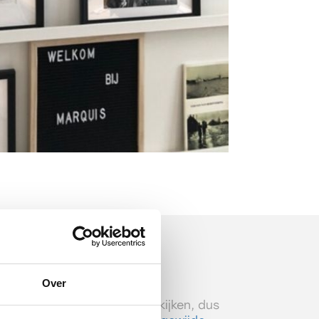
 uw makelaar
Over
 van een woning komt veel kijken, dus