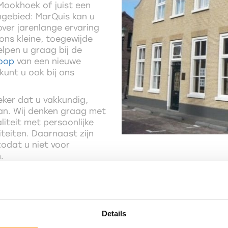
ookhoek of juist een
engebied: MarQuis kan u
ver jarenlange ervaring
ons kleine, toegewijde
elpen u graag bij de
oop
van een nieuwe
kunt u ook bij ons
eker dat u vakkundig,
aan. Wij denken graag met
liteit met persoonlijke
teiten. Daarnaast zijn
zodat u niet voor
.
Details
MarQuis help