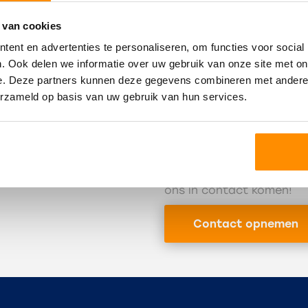
 van cookies
Het kopen of verkopen va
eenvoudig, dus is goede b
ent en advertenties te personaliseren, om functies voor social
toegewijde team
bent u i
. Ook delen we informatie over uw gebruik van onze site met on
makelaar Mookhoek van a
e. Deze partners kunnen deze gegevens combineren met andere i
woningwensen. U bent me
erzameld op basis van uw gebruik van hun services.
eens bij ons langs te ko
over alles rondom het a
Bent u geïnteresseerd in
Hoeksche Waard, of wilt 
onderstaande knop of 
ons in contact komen!
Contact opnemen