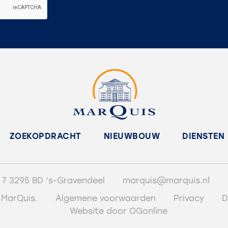
ZOEKOPDRACHT
NIEUWBOUW
DIENSTEN
 7 3295 BD ‘s-Gravendeel
marquis@marquis.nl
 MarQuis.
Algemene voorwaarden
Privacy
D
Website door OGonline