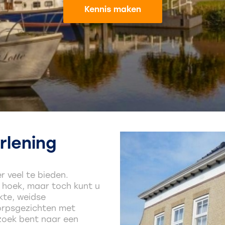
Kennis maken
rlening
 veel te bieden.
 hoek, maar toch kunt u
ekte, weidse
orpsgezichten met
 zoek bent naar een