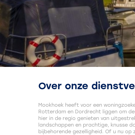
Over onze dienstve
Mookhoek heeft voor een woningzoeker
Rotterdam en Dordrecht liggen om de
hier in de regio genieten van uitgestr
landschappen en prachtige, knusse d
bijbehorende gezelligheid. Of u nu op