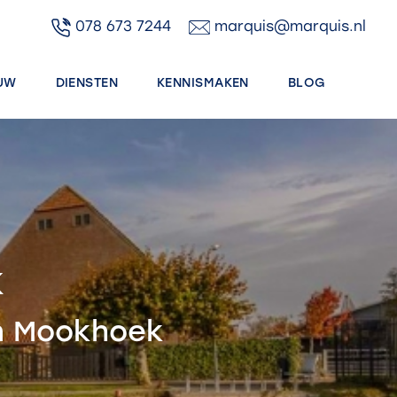
078 673 7244
marquis@marquis.nl
UW
DIENSTEN
KENNISMAKEN
BLOG
k
in Mookhoek