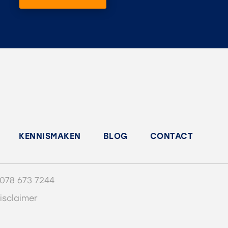
KENNISMAKEN
BLOG
CONTACT
078 673 7244
isclaimer