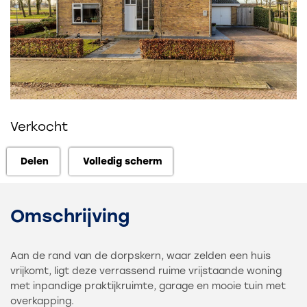
Verkocht
Delen
Volledig scherm
Delen
Volledig scherm
Omschrijving
Aan de rand van de dorpskern, waar zelden een huis
vrijkomt, ligt deze verrassend ruime vrijstaande woning
met inpandige praktijkruimte, garage en mooie tuin met
overkapping.