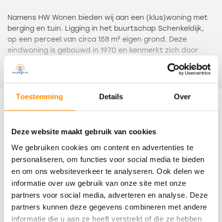
Namens HW Wonen bieden wij aan een (klus)woning met
berging en tuin. Ligging in het buurtschap Schenkeldijk,
op een perceel van circa 158 m² eigen grond. Deze
eindwoning is gebouwd in 1970 en kenmerkt zich door
ruime vertrekken en veel lichtinval. Schenkeldijk ligt in het
Lees meer
landelijk gebied tussen Strijen en ’s-Gravendeel. Er zijn
geen winkels en voor scholen is men aangewezen op
Mookhoek (basisonderwijs) of de nabij gelegen grotere
Toestemming
Details
Over
dorpen.
Kenmerken
De indeling is globaal als volgt: entree, hal met
Deze website maakt gebruik van cookies
toiletruimte, meterkast, trapopgang en trapkast.
Overdracht
We gebruiken cookies om content en advertenties te
Doorzon woonkamer met veel lichtinval. Dichte keuken
met wandopstelling.
personaliseren, om functies voor social media te bieden
Status
en om ons websiteverkeer te analyseren. Ook delen we
Verkocht
Op de eerste verdieping zijn de overloop, drie
informatie over uw gebruik van onze site met onze
slaapkamers en de badkamer. Deze is ingericht met een
partners voor social media, adverteren en analyse. Deze
Oplevering
wastafel, douchegelegenheid en de aansluiting voor de
partners kunnen deze gegevens combineren met andere
wasmachine.
In overleg
informatie die u aan ze heeft verstrekt of die ze hebben