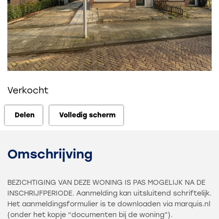
Verkocht
Delen
Volledig scherm
Delen
Volledig scherm
Omschrijving
BEZICHTIGING VAN DEZE WONING IS PAS MOGELIJK NA DE
INSCHRIJFPERIODE. Aanmelding kan uitsluitend schriftelijk.
Het aanmeldingsformulier is te downloaden via marquis.nl
(onder het kopje “documenten bij de woning”).