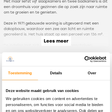
Met maar liefst vijf slaapkamers en twee badkamers is dit
een droomhuis voor gezinnen die op zoek zijn naar ruimte
om te groeien en te genieten.
Deze in 1971 gebouwde woning is uitgevoerd met een
dakopbouw, waardoor een zee aan licht en ruimte
gecreëerd is. Het huis staat op een perceel van 136 m².
Lees meer
De indeling laat zich globaal als volgt omschrijven:
Entree in hal met meterkast. Gezellige, tuingerichte
woonkamer en de moderne keuken aan de voorzijde. Deze
is voorzien van een hoek- en wandopstelling met diverse
Documenten
inbouwapparatuur. Te weten: een koelkast, vriezer, oven,
combi-magnetron, vierpits inductiekookplaat, afzuigkap
Toestemming
Details
Over
en de vaatwasser.
brochure
De vloer is afgewerkt met pvc.
Deze website maakt gebruik van cookies
We gebruiken cookies om content en advertenties te
Op de eerste verdieping zijn drie, voormalig vier,
Kenmerken
personaliseren, om functies voor social media te bieden
slaapkamers en de badkamer. Deze is volledig betegeld
en om ons websiteverkeer te analyseren. Ook delen we
en uitgevoerd met een inloopdouche, tweede toilet en