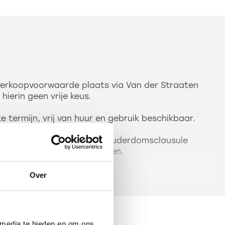
 verkoopvoorwaarde plaats via Van der Straaten
hierin geen vrije keus.
e termijn, vrij van huur en gebruik beschikbaar.
t wordt een zogenaamde ouderdomsclausule
 kan hierover meer vertellen.
Over
ken. Bel of mail met MarQuis Makelaars & Taxateurs
 afspraak voor het kijkmoment op donderdag 20
uur of vrijdag 21 november van 16.00-16.30 uur.
 media te bieden en om ons