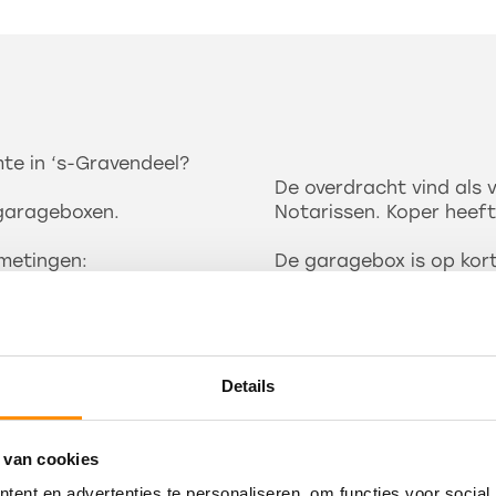
te in ‘s-Gravendeel?
De overdracht vind als
 garageboxen.
Notarissen. Koper heeft 
fmetingen:
De garagebox is op kort
In de koopovereenkoms
opgenomen. De makelaar
Lees meer
Interesse?
Details
psen plafond.
Kom dan vrijblijvend kij
voor het maken van een
ater, licht, dus ook
november van 9.00-9.30 
 van cookies
Welkom!
ent en advertenties te personaliseren, om functies voor social