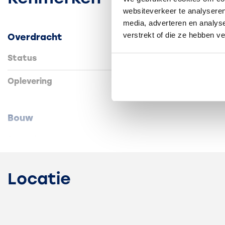
websiteverkeer te analyseren
media, adverteren en analys
verstrekt of die ze hebben v
Overdracht
Status
Verkocht
Oplevering
In overleg
Bouw
Soort bouw
Bestaande bouw
Locatie