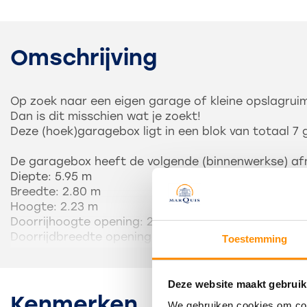
Omschrijving
Op zoek naar een eigen garage of kleine opslagruim
Dan is dit misschien wat je zoekt!
Deze (hoek)garagebox ligt in een blok van totaal 7
De garagebox heeft de volgende (binnenwerkse) a
Diepte: 5.95 m
Breedte: 2.80 m
Hoogte: 2.23 m
Doorrijhoogte opening: 2.00 m
Doorrijdbreedte opening: 2.32 m
Toestemming
De garage is voorzien van een kanteldeur en een gi
Er zijn geen aansluitingen met betrekking tot gas, w
Deze website maakt gebruik
geen kosten.
Kenmerken
We gebruiken cookies om cont