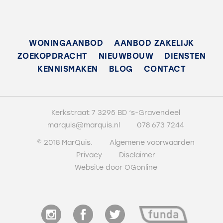
252m²
Overig
17m²
WONINGAANBOD
AANBOD ZAKELIJK
ZOEKOPDRACHT
NIEUWBOUW
DIENSTEN
Inhoud
KENNISMAKEN
BLOG
CONTACT
350m³
Indeling
Kerkstraat 7 3295 BD ‘s-Gravendeel
marquis@marquis.nl
078 673 7244
Kamers
© 2018 MarQuis.
Algemene voorwaarden
5
Privacy
Disclaimer
Slaapkamers
Website door OGonline
4
Badkamers
1