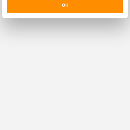
OK
Soort bouw
Bestaande bouw
Bouwjaar
1954
Onderhoud binnen
Goed
Onderhoud buiten
Goed
Oppervlakten en inhoud
Oppervlakte
88m²
Perceel