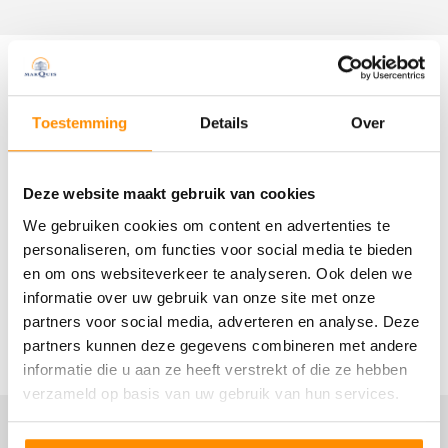
Kenmerken
Toestemming
Details
Over
Overdracht
Status
Deze website maakt gebruik van cookies
Verkocht
We gebruiken cookies om content en advertenties te
personaliseren, om functies voor social media te bieden
Oplevering
en om ons websiteverkeer te analyseren. Ook delen we
In overleg
informatie over uw gebruik van onze site met onze
partners voor social media, adverteren en analyse. Deze
Lees meer
partners kunnen deze gegevens combineren met andere
Bouw
informatie die u aan ze heeft verstrekt of die ze hebben
verzameld op basis van uw gebruik van hun services.
Woonhuis
Eengezinswoning, 2-onder-1-kapwoning
Locatie