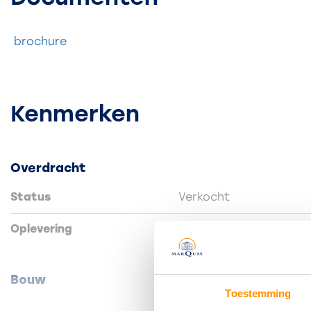
natuurstenen aanrechtblad en inbouwapparatuur.
De praktische trapkast zorgt voor extra bergruimt
brochure
De deur vanuit de woonkamer geeft toegang tot de
overkapping/veranda. Deze is gedeeltelijk afsluitba
zeildoek.
Kenmerken
De begane grondvloer is afgewerkt met laminaat.
Op de verdieping zijn drie slaapkamers, waarvan er 
werkkamer annex wasruimte.
Overdracht
In een vaste kast op de overloop hangt de cv-ketel (
Status
Verkocht
Oplevering
In overleg
Bouw
Toestemming
Woonhuis
Eengezins