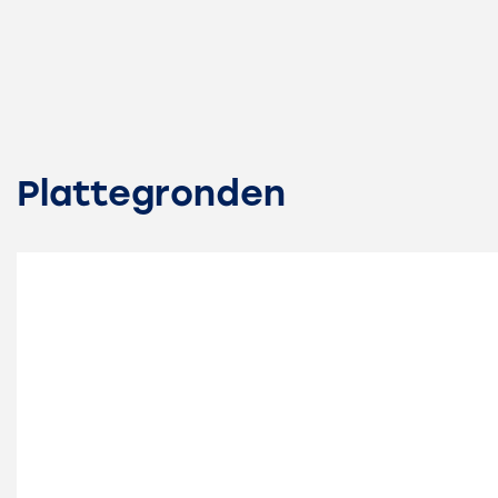
Indeling
Kamers
4
Slaapkamers
3
Badkamers
1
Plattegronden
Verdiepingen
2
Voorzieningen
Mechanische ventilatie
Airconditioning