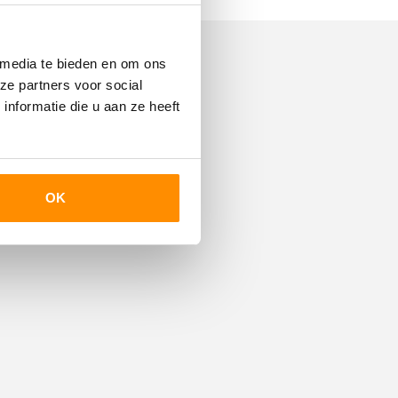
 media te bieden en om ons
A
ze partners voor social
nformatie die u aan ze heeft
Dakisolatie, Muurisolatie,
Vloerisolatie, Dubbel glas
C.V.-ketel
OK
C.V.-ketel
Vaillant (2015, Combi-ketel,
Eigendom)