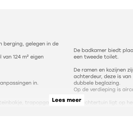
 berging, gelegen in de
De badkamer biedt plaa
 van 124 m² eigen
een tweede toilet.
De ramen en kozijnen zi
achterdeur, deze is van 
aanpassingen in.
dubbele beglazing.
Op de verdieping is air
Lees meer
nteinbakje, trapopgang
De achtertuin ligt op he
Achterin staat een sten
 aan de tuinkant en een
Op het dak liggen 12 z
ng met een
huur is mogelijk.