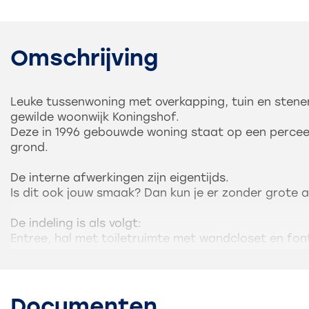
Omschrijving
Leuke tussenwoning met overkapping, tuin en stenen
gewilde woonwijk Koningshof.
Deze in 1996 gebouwde woning staat op een perceel
grond.
De interne afwerkingen zijn eigentijds.
Is dit ook jouw smaak? Dan kun je er zonder grote 
De indeling is als volgt:
Entree, hal met toiletruimte met wandcloset en fo
en meterkast.
Gezellige leefruimte bestaande uit een zitgedeelte
open keuken aan de straat.
Deze is ingericht met een uitgebreide wandopstelli
Documenten