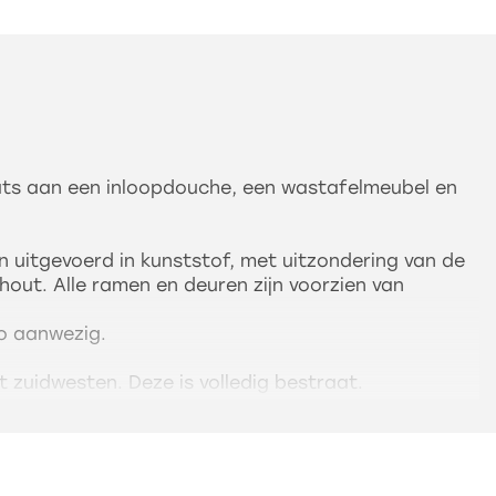
ts aan een inloopdouche, een wastafelmeubel en
jn uitgevoerd in kunststof, met uitzondering van de
hout. Alle ramen en deuren zijn voorzien van
co aanwezig.
t zuidwesten. Deze is volledig bestraat.
en berging over de gehele breedte van de tuin.
onnepanelen, die worden gehuurd. Overname van de