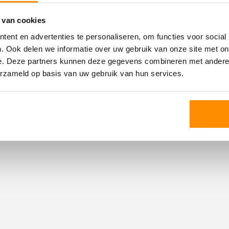
 van cookies
Energie
ent en advertenties te personaliseren, om functies voor social
Energielabel
. Ook delen we informatie over uw gebruik van onze site met on
e. Deze partners kunnen deze gegevens combineren met andere i
Isolatie
erzameld op basis van uw gebruik van hun services.
Warm water
Verwarming
Ketel
Garage