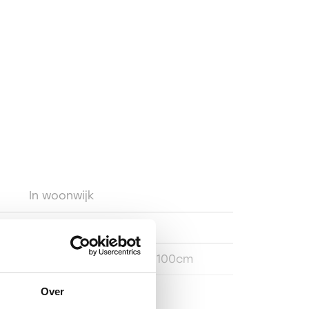
en elektrische auto aan de voorgevel kan worden
r meer vertellen.
uke huis kan in overleg plaatsvinden en is al op korte
en bel of mail met MarQuis Makelaars & Taxateurs
afspraak voor een vrijblijvende bezichtiging.
In woonwijk
Achtertuin, Voortuin
Zuidwest, 59m², 540×1100cm
Vrijstaand steen
Over