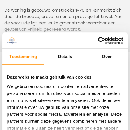
De woning is gebouwd omstreeks 1970 en kenmerkt zich
door de breedte, grote ramen en prettige lichtinval. Aan
de voorzijde ligt een leuke groenstrook waardoor een
gevoel van vrijheid gecreëerd wordt.
Lees meer
De indeling is globaal als volgt: entree, hal met meterkast
en toiletruime met wandcloset en fonteinbakje.
Toestemming
Details
Over
Gezellige Z-vormige woonkamer met open keuken. Deze is
Kenmerken
voorzien van een hoekinrichting met diverse
inbouwapparaten.
Deze website maakt gebruik van cookies
Overdracht
We gebruiken cookies om content en advertenties te
Vanuit de keuken is er toegang tot de praktische
aangebouwde bijkeuken annex berging met de
personaliseren, om functies voor social media te bieden
Status
aansluitingen voor de wasapparatuur.
en om ons websiteverkeer te analyseren. Ook delen we
Verkocht
informatie over uw gebruik van onze site met onze
Op de eerste verdieping zijn drie slaapkamers, alle met
partners voor social media, adverteren en analyse. Deze
Oplevering
vaste kastruimte. De badkamer biedt plaats aan een
partners kunnen deze gegevens combineren met andere
ligbad met wanddouche, een tweede toilet en een
In overleg
informatie die u aan ze heeft verstrekt of die ze hebben