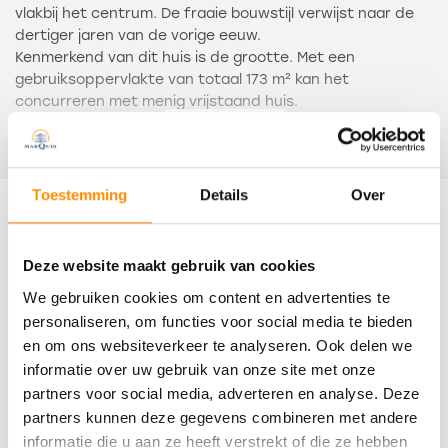
vlakbij het centrum. De fraaie bouwstijl verwijst naar de
dertiger jaren van de vorige eeuw.
Kenmerkend van dit huis is de grootte. Met een
gebruiksoppervlakte van totaal 173 m² kan het
concurreren met menig vrijstaand huis.
Lees meer
De indeling is als volgt: entree, hal met meterkast,
moderne toiletruimte en toegang tot de inpandige
berging/garage.
Toestemming
Details
Over
Tuingerichte woonkamer met brede gashaard (met
Kenmerken
afstandsbediening) en openslaande deuren naar de tuin.
De keuken ligt aan de voorkant van het huis. Deze is
Deze website maakt gebruik van cookies
greeploos uitgevoerd, met een natuurstenen
Overdracht
We gebruiken cookies om content en advertenties te
aanrechtblad en voorzien van een vijfpits gaskookplaat,
afzuigkap, vaatwasser, combi-magnetron, oven en
personaliseren, om functies voor social media te bieden
Status
koelkast.
en om ons websiteverkeer te analyseren. Ook delen we
Verkocht
informatie over uw gebruik van onze site met onze
De begane grondvloer is afgewerkt met houten
partners voor social media, adverteren en analyse. Deze
Oplevering
vloerdelen en spachtelputz wanden.
partners kunnen deze gegevens combineren met andere
In overleg
informatie die u aan ze heeft verstrekt of die ze hebben