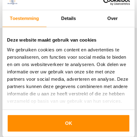
geïsoleerd.
Kom kijken en bewonder!
Lees meer
Bouw
Toestemming
Details
Over
Het gezellige centrum is op loopafstand gelegen en
voorziet in een breed aanbod aan voorzieningen zoals
Woonhuis
winkels, horeca en terrassen. Verder zijn ook scholen,
Herenhuis, Vrijstaande woning
Deze website maakt gebruik van cookies
Locatie
sportaccommodaties, openbaar vervoer en de
uitvalswegen in de directe omgeving te vinden.
We gebruiken cookies om content en advertenties te
Soort bouw
personaliseren, om functies voor social media te bieden
Bestaande bouw
Indeling:
en om ons websiteverkeer te analyseren. Ook delen we
Begane grond:
Bouwjaar
informatie over uw gebruik van onze site met onze
De beleving begint al wanneer je de woning via de fraaie
partners voor social media, adverteren en analyse. Deze
1932
hal betreedt; de vloer, het plafond, de binnendeuren; het
partners kunnen deze gegevens combineren met andere
past allemaal perfect in het plaatje. Vanuit hier is er
Onderhoud binnen
informatie die u aan ze heeft verstrekt of die ze hebben
toegang tot de woonkamer, werkkamer, trapopgang,
verzameld op basis van uw gebruik van hun services.
Uitstekend
toilet en keuken.
Laat je verrassen door de riante woonkamer met dubbele
Onderhoud buiten
schouw, fraaie ensuite deuren en fijne lichtinval door de
Uitstekend
glas-in-loodramen.
OK
De werkkamer is gelegen aan de straatzijde, heeft een
schouw in dezelfde stijl en twee vaste kasten.