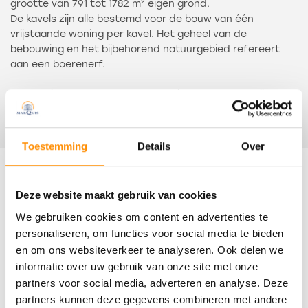
grootte van 791 tot 1782 m² eigen grond.
De kavels zijn alle bestemd voor de bouw van één
vrijstaande woning per kavel. Het geheel van de
bebouwing en het bijbehorend natuurgebied refereert
aan een boerenerf.
Alle woningen worden ontsloten via het (gezamenlijke) erf
en hebben twee parkeerplaatsen op eigen terrein. Een
Lees meer
deel van het omliggende gebied wordt tevens mee
verkocht als zogenaamd mandelig terrein. Dit zal worden
Toestemming
Details
Over
ingericht als groengebied met water, eilandjes met
natuurlijke oevers en Zeeuwse hagen.
Kenmerken
Deze website maakt gebruik van cookies
Het bestemmingsplan is goedgekeurd en er is een
Stedenbouwkundige schets met daarin o.a. de
We gebruiken cookies om content en advertenties te
Overdracht
kavelpaspoorten, waarin staat hoe de bebouwing vorm
personaliseren, om functies voor social media te bieden
gegeven kan worden. Dit document is te downloaden
en om ons websiteverkeer te analyseren. Ook delen we
Status
onder “brochure”. Ook de situatietekening met de
informatie over uw gebruik van onze site met onze
Verkocht
kavelnummers vindt u in dit document. Inmiddels zijn de
partners voor social media, adverteren en analyse. Deze
kavels ingemeten door het Kadaster. Deze tekening is
partners kunnen deze gegevens combineren met andere
Oplevering
leidend.