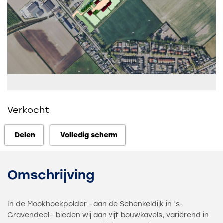
Verkocht
Delen
Volledig scherm
Delen
Volledig scherm
Omschrijving
In de Mookhoekpolder –aan de Schenkeldijk in ’s-
Gravendeel– bieden wij aan vijf bouwkavels, variërend in