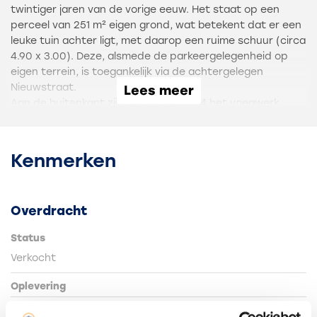
twintiger jaren van de vorige eeuw. Het staat op een
perceel van 251 m² eigen grond, wat betekent dat er een
leuke tuin achter ligt, met daarop een ruime schuur (circa
4.90 x 3.00). Deze, alsmede de parkeergelegenheid op
eigen terrein, is toegankelijk via de achtergelegen
Nieuwstraat.
Lees meer
Aan de buitenkant zijn omstreeks 1994 het voegwerk
vernieuwd en het pannen dak vervangen en geïsoleerd.
Verder is er behalve regulier onderhoud niet veel
gemoderniseerd de afgelopen decennia.
Kenmerken
Het huis is dan ook toe aan een grondige renovatie en
modernisering.
Overdracht
Aan de Smidsweg staat nog een aantal van deze
authentieke panden, waarvan het gros mooi is
Status
opgeknapt.
Verkocht
Een pand met mogelijkheden en potentie dus.
Oplevering
Via de voortuin wordt de entree van de woning bereikt.
De teruggeplaatste voordeur is een kenmerk van de
In overleg