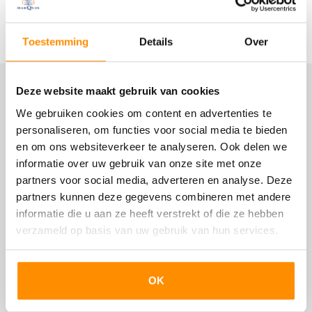
bouwperiode.
In de hal bevinden zich de toiletruimte, meterkast,
Lees meer
kelderkast en de fraaie originele trapopgang.
Bouw
Toestemming
Details
Over
De woonkamer en suite heeft glas-in-lood schuifdeuren.
In dezelfde stijl zijn openslaande deuren naar de tuin
Woonhuis
toegepast.
Eengezinswoning, Vrijstaande woning
Deze website maakt gebruik van cookies
Locatie
De hoge plafonds zorgen voor nog meer ruimte en licht.
De dichte keuken heeft een eenvoudige inrichting.
We gebruiken cookies om content en advertenties te
Soort bouw
Hierachter bevindt zich het oorspronkelijke boenhok, wat
personaliseren, om functies voor social media te bieden
Bestaande bouw
nu gebruikt wordt als bijkeuken en doucheruimte.
en om ons websiteverkeer te analyseren. Ook delen we
Bouwjaar
informatie over uw gebruik van onze site met onze
Op de verdieping zijn drie slaapkamers en de badkamer.
partners voor social media, adverteren en analyse. Deze
1925
Deze is ingericht met een ligbad en vaste wastafel. De
partners kunnen deze gegevens combineren met andere
deur vanuit de badkamer geeft toegang tot het
Onderhoud binnen
informatie die u aan ze heeft verstrekt of die ze hebben
dakterras/balkon. Op de overloop is nog een bijzonder
verzameld op basis van uw gebruik van hun services.
Redelijk
ruime berging.
Onderhoud buiten
Een steektrap leidt naar de zolder. Deze is bevloerd en
Redelijk
biedt veel bergruimte.
OK
Het dak is geïsoleerd en de ramen zijn gedeeltelijk
uitgevoerd met dubbel glas.