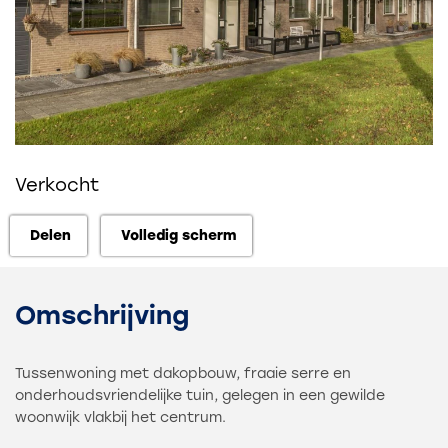
Verkocht
Delen
Volledig scherm
Delen
Volledig scherm
Omschrijving
Tussenwoning met dakopbouw, fraaie serre en
onderhoudsvriendelijke tuin, gelegen in een gewilde
woonwijk vlakbij het centrum.