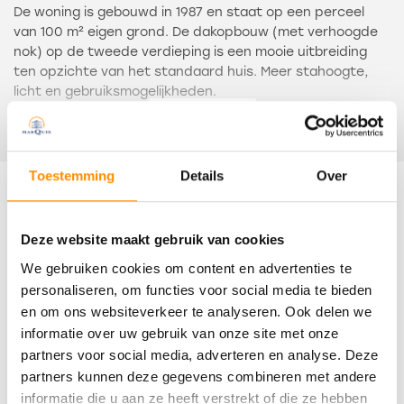
De woning is gebouwd in 1987 en staat op een perceel
van 100 m² eigen grond. De dakopbouw (met verhoogde
nok) op de tweede verdieping is een mooie uitbreiding
ten opzichte van het standaard huis. Meer stahoogte,
licht en gebruiksmogelijkheden.
De serre werd een aantal jaren geleden aangebouwd
Lees meer
(2020). Ook deze biedt extra ruimte en comfort.
De indeling van de woning is als volgt: entree, hal met
Toestemming
Details
Over
meterkast, trapopgang en moderne toiletruimte.
Kenmerken
Tuingerichte woonkamer met trapkast en open keuken
aan de straatzijde. Deze is U-vormig ingericht (2007) en
Deze website maakt gebruik van cookies
voorzien van inbouwapparatuur.
Overdracht
We gebruiken cookies om content en advertenties te
Zowel via de (vernieuwde) schuifpui, als de loopdeur kan
de serre worden bereikt. De serre wordt verwarmd d.m.v.
personaliseren, om functies voor social media te bieden
Status
een gasheater. De voormalige aangebouwde berging
en om ons websiteverkeer te analyseren. Ook delen we
Verkocht
wordt nu gebruikt als ruimte voor de buitenkeuken.
informatie over uw gebruik van onze site met onze
partners voor social media, adverteren en analyse. Deze
Oplevering
Op de eerste verdieping zijn drie slaapkamers.
partners kunnen deze gegevens combineren met andere
De badkamerinrichting is van 2007. Deze bestaat uit een
In overleg
informatie die u aan ze heeft verstrekt of die ze hebben