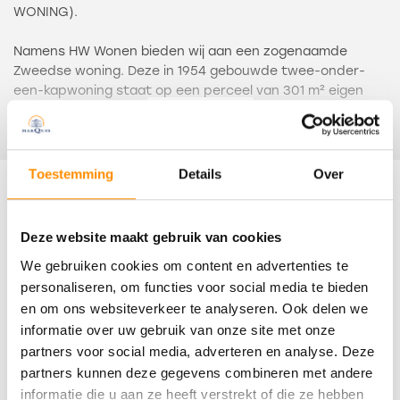
WONING).
Namens HW Wonen bieden wij aan een zogenaamde
Zweedse woning. Deze in 1954 gebouwde twee-onder-
een-kapwoning staat op een perceel van 301 m² eigen
grond en ligt in Schenkeldijk. Dit buurtschap ligt in het
Lees meer
landelijk gebied tussen Strijen en ’s-Gravendeel. Er zijn
geen winkels en voor scholen is men aangewezen op
Mookhoek (basisonderwijs) of de nabijgelegen grotere
Toestemming
Details
Over
dorpen.
Kenmerken
De indeling is als volgt: entree, hal met trapopgang en
Deze website maakt gebruik van cookies
meterkast, kelderkast en badkamer. Gezellige woonkamer
Overdracht
We gebruiken cookies om content en advertenties te
met zijramen en openslaande deuren.
De open keuken is voorzien van een wandopstelling.
personaliseren, om functies voor social media te bieden
Status
De badkamer op de begane grond is ingericht met een
en om ons websiteverkeer te analyseren. Ook delen we
Verkocht
zitbad, toilet en een wastafel.
informatie over uw gebruik van onze site met onze
partners voor social media, adverteren en analyse. Deze
Oplevering
Op de eerste verdieping zijn drie slaapkamers en de
partners kunnen deze gegevens combineren met andere
wasruimte.
In overleg
informatie die u aan ze heeft verstrekt of die ze hebben