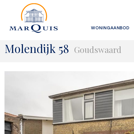
WONINGAANBOD
Molendijk 58
Goudswaard