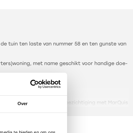
de tuin ten laste van nummer 58 en ten gunste van
arters)woning, met name geschikt voor handige doe-
rte termijn plaatsvinden.
aak voor een vrijblijvende bezichtiging met MarQuis
Over
 U bent van harte welkom!
sectie E nummer 92, groot 234 m²
 media te bieden en om ons