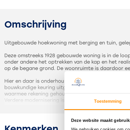
Omschrijving
Uitgebouwde hoekwoning met berging en tuin, geleg
Deze omstreeks 1928 gebouwde woning is in de loop
onder andere het optrekken van de kap en het real
op de begane grond. De woonruimte is daardoor ee
Hier en daar is onderhoud nodig aan de woning. Daa
bouwkundige keuring uitgevoerd, zodat een belangs
waarmee rekening gehouden kan worden.
Verdere modernisering is natuurlijk ook afhankelijk
Toestemming
koper.
De indeling is globaal als volgt: entree, hal met t
Deze website maakt gebruik
met open keuken. Deze heeft een L-vormige inrichtin
Kenmerken
We gebruiken cookies om cont