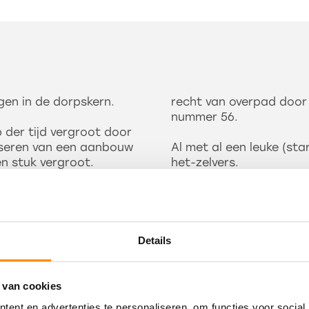
en in de dorpskern.
recht van overpad door 
nummer 56.
 der tijd vergroot door
iseren van een aanbouw
Al met al een leuke (st
n stuk vergroot.
het-zelvers.
rom is er al een
De oplevering kan op ko
tellende/koper weet,
Nieuwsgierig?
Lees meer
 van de wensen van een
Maak dan snel een afspr
Details
makelaars & taxateurs.
oegang tot de woonkamer
Kadastrale gegevens:
 van cookies
g en is voorzien van
Gemeente Goudswaard, 
ent en advertenties te personaliseren, om functies voor social