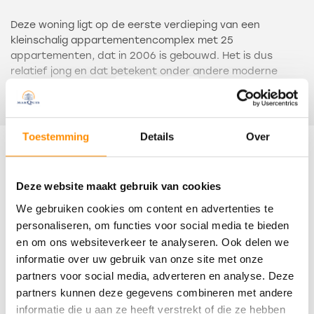
Deze woning ligt op de eerste verdieping van een
kleinschalig appartementencomplex met 25
appartementen, dat in 2006 is gebouwd. Het is dus
relatief jong en dat betekent onder andere moderne
voorzieningen en een goede bouwkundige- en
Lees meer
onderhoudsstaat.
Het gebouw is voorzien van een liftinstallatie.
Toestemming
Details
Over
Kenmerken
De indeling van de woning is als volgt: entree, hal met
meterkast en toegang tot de leefruimte. Deze bestaat
Deze website maakt gebruik van cookies
uit een woonkamer met open keuken (Tieleman). De
Overdracht
We gebruiken cookies om content en advertenties te
keuken is uitgevoerd met gespoten deurtjes en een
composiet aanrechtblad in een eigentijdse stijl en is
personaliseren, om functies voor social media te bieden
Bijdrage VVE
voorzien van een vijfpits gaskookplaat, motorloze
en om ons websiteverkeer te analyseren. Ook delen we
€ 240
afzuigkap, vaatwasser, oven, magnetron, koelkast, vriezer
informatie over uw gebruik van onze site met onze
en Quooker.
partners voor social media, adverteren en analyse. Deze
Status
partners kunnen deze gegevens combineren met andere
De woonkamer geeft toegang tot de loggia/inpandig
Verkocht
informatie die u aan ze heeft verstrekt of die ze hebben