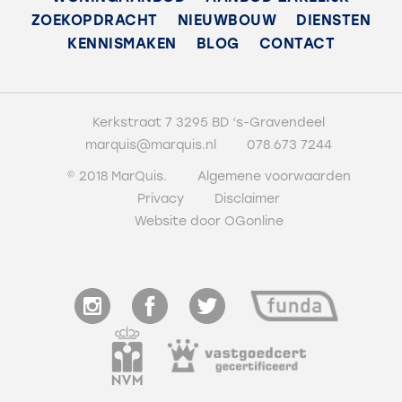
ZOEKOPDRACHT
NIEUWBOUW
DIENSTEN
Achtertuin
KENNISMAKEN
BLOG
CONTACT
Zuid, 65m², 540×1200cm
Schuur
Vrijstaand steen
Kerkstraat 7 3295 BD ‘s-Gravendeel
marquis@marquis.nl
078 673 7244
Energie
© 2018 MarQuis.
Algemene voorwaarden
Privacy
Disclaimer
Energielabel
Website door OGonline
A
Isolatie
Volledig geisoleerd
Warm water
C.V.-ketel
Verwarming