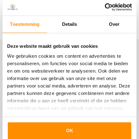
vloer die in een visgraatpatroon is gelegd. Daaronder ligt
In overleg
comfortabele vloerverwarming.
Lees meer
Toestemming
Details
Over
Op de eerste verdieping zorgt de dakkapel (met
Bouw
rolluiken) aan de achterkant voor extra licht en ruimte.
Hierdoor zijn er drie prima slaapkamers. De badkamer
Woonhuis
Deze website maakt gebruik van cookies
biedt plaats aan een inloopdouche, een wastafel en een
Eengezinswoning, Tussenwoning
Locatie
tweede toilet. Het geheel is afgewerkt in een moderne
We gebruiken cookies om content en advertenties te
stijl met donkere accenten. De twee bovenlichten zorgen
Soort bouw
personaliseren, om functies voor social media te bieden
ook hier voor een prettige lichtinval.
Bestaande bouw
en om ons websiteverkeer te analyseren. Ook delen we
informatie over uw gebruik van onze site met onze
Ook de tweede verdieping is vergroot door middel van
Bouwjaar
partners voor social media, adverteren en analyse. Deze
een dakkapel.
1981
partners kunnen deze gegevens combineren met andere
Op de voorzolder is plaats voor de cv-ketel en de
informatie die u aan ze heeft verstrekt of die ze hebben
wasapparatuur. Achter de knieschotten is voldoende
Onderhoud binnen
verzameld op basis van uw gebruik van hun services.
bergruimte.
Goed
De vierde slaapkamer is strak afgewerkt en biedt een
leuk uitzicht over de wijk.
Onderhoud buiten
OK
Goed
De gehele woning is uitgevoerd met dubbel glas. In de