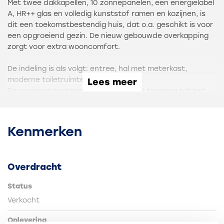
Met twee dakkapellen, 10 zonnepanelen, een energielabel
A, HR++ glas en volledig kunststof ramen en kozijnen, is
dit een toekomstbestendig huis, dat o.a. geschikt is voor
een opgroeiend gezin. De nieuw gebouwde overkapping
zorgt voor extra wooncomfort.
De indeling is als volgt: entree, hal met meterkast,
moderne toiletruimte en trapopgang.
Lees meer
De moderne taatsdeur in de hal geeft toegang tot het
woongedeelte. Hier vindt je een tuingerichte woonkamer
met een prachtige vernieuwde achterpui met veel glas
en openslaande deuren, waardoor binnen en buiten met
Kenmerken
elkaar verbonden worden.
De keuken staat aan de straatkant. Deze is uitgevoerd in
een klei kleur en voorzien van een hoogwaardig
Overdracht
aanrechtblad. De uitgebreide L-vormige inrichting met
daarbij een royaal wandblok biedt veel kastruimte.
Status
Natuurlijk ontbreken inbouwapparatuur en een Quooker
Verkocht
niet.
Oplevering
De begane grondvloer is afgewerkt met een fraaie pvc