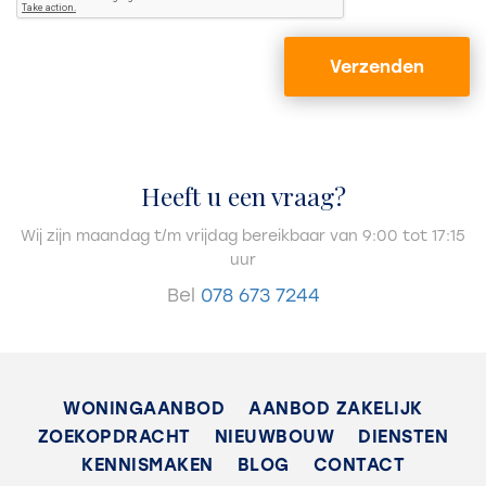
Achtertuin
Verzenden
Achtertuin
Noordwest, 6000m², 5000×12000cm
Schuur
Vrijstaand hout
Heeft u een vraag?
Wij zijn maandag t/m vrijdag bereikbaar van 9:00 tot 17:15
Energie
uur
Isolatie
Bel
078 673 7244
Dubbel glas
Warm water
C.V.-ketel
WONINGAANBOD
AANBOD ZAKELIJK
ZOEKOPDRACHT
NIEUWBOUW
DIENSTEN
Verwarming
KENNISMAKEN
BLOG
CONTACT
C.V.-ketel, Vloerverwarming gedeeltelijk