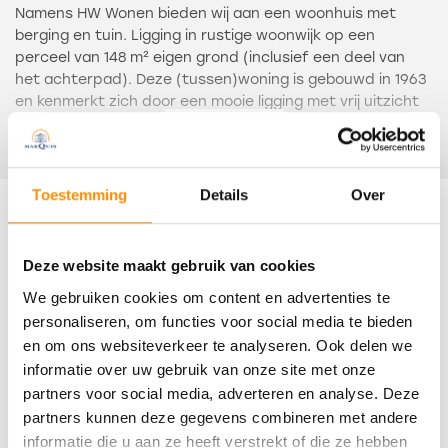
Namens HW Wonen bieden wij aan een woonhuis met
berging en tuin. Ligging in rustige woonwijk op een
perceel van 148 m² eigen grond (inclusief een deel van
het achterpad). Deze (tussen)woning is gebouwd in 1963
en kenmerkt zich door een mooie ligging met vrij uitzicht
aan de voorkant.
Lees meer
De indeling is globaal als volgt: entree, hal met
toiletruimte, meterkast, trapopgang en trapkast.
Toestemming
Details
Over
Doorzon woonkamer met veel lichtinval. Dichte keuken
Kenmerken
met nette wandopstelling.
Deze website maakt gebruik van cookies
Op de eerste verdieping zijn de overloop, drie
Overdracht
We gebruiken cookies om content en advertenties te
slaapkamers en een eenvoudige badkamer. Deze is
ingericht met een wastafel en een douchegelegenheid.
personaliseren, om functies voor social media te bieden
Status
en om ons websiteverkeer te analyseren. Ook delen we
Verkocht
De tweede verdieping is met een vlizotrap bereikbaar. Dit
informatie over uw gebruik van onze site met onze
is bergzolder met een dakraam en de opstelplaats van
partners voor social media, adverteren en analyse. Deze
Oplevering
de cv-ketel.
partners kunnen deze gegevens combineren met andere
In overleg
informatie die u aan ze heeft verstrekt of die ze hebben