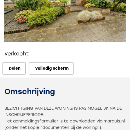
Verkocht
Delen
Volledig scherm
Delen
Volledig scherm
Omschrijving
BEZICHTIGING VAN DEZE WONING IS PAS MOGELIJK NA DE
INSCHRIJFPERIODE.
Het aanmeldingsformulier is te downloaden via marquis.nl
(onder het kopje “documenten bij de woning”).