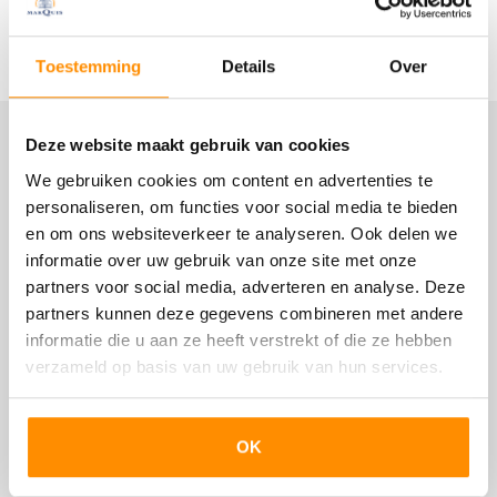
eens levensloopbestendig.
Lees meer
Al met al een droomhuis op een droom locatie, dat
Bouw
Toestemming
Details
Over
beschikbaar is op een termijn van 9 maanden na
onherroepelijke verkoop.
Woonhuis
Landhuis, Vrijstaande woning
Deze website maakt gebruik van cookies
Locatie
De indeling is globaal als volgt: entree, hal met
garderoberuimte en toilet. Sfeervolle leefruimte met
We gebruiken cookies om content en advertenties te
Soort bouw
gashaard, vide, grote raampartijen en een prachtige
personaliseren, om functies voor social media te bieden
Bestaande bouw
keuken. Deze is uitgevoerd met massief eiken (greeploze)
en om ons websiteverkeer te analyseren. Ook delen we
deuren en een doorlopend composiet aanrechtblad.
Bouwjaar
informatie over uw gebruik van onze site met onze
Uiteraard voorzien van complete inbouwapparatuur,
partners voor social media, adverteren en analyse. Deze
2019
waaronder een stoomoven en en Quooker. Bij het
partners kunnen deze gegevens combineren met andere
eetgedeelte geven openslaande deuren toegang tot het
Onderhoud binnen
informatie die u aan ze heeft verstrekt of die ze hebben
terras, terwijl in het zitgedeelte een enorme schuifpui
verzameld op basis van uw gebruik van hun services.
Goed
binnen met buiten verbindt. Het overkapte terras is een
verlengstuk van de woonkamer en biedt genoeg ruimte
Onderhoud buiten
voor een uitgebreide lounge set en eettafel met stoelen.
Goed
OK
Naast de keuken is een praktische bijkeuken met een
deur naar buiten.