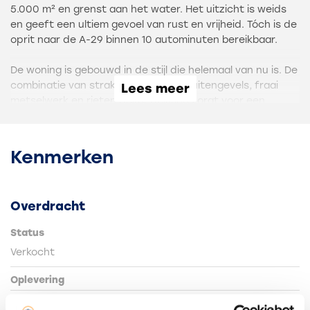
5.000 m² en grenst aan het water. Het uitzicht is weids
en geeft een ultiem gevoel van rust en vrijheid. Tóch is de
oprit naar de A-29 binnen 10 autominuten bereikbaar.
De woning is gebouwd in de stijl die helemaal van nu is. De
combinatie van strak wit gestucte buitengevels, fraai
Lees meer
metselwerk en rieten dakbedekking zorgt voor een
eigentijdse en sfeervolle uitstraling.
Onder de overstekende kap met robuuste eiken
staanders bevindt zich een prachtig terras, waar
Kenmerken
genoten kan worden van mooie vergezichten.
Met een woonoppervlak van 300 m² is er ruimte genoeg
Overdracht
voor o.a. vijf slaapkamers, twee badkamers, twee
werkkamers en een geweldige living.
Status
De afwerkingen, voorzieningen en installaties zijn wat je
Verkocht
bij een dergelijk pand mag verwachten. Hoogwaardig,
uitgebreid en duurzaam. Met 27 zonnepanelen en een
Oplevering
warmtepomp (geothermisch) is het toekomstbestendig.
Met een slaapkamer op de begane grond is het ook nog
In overleg