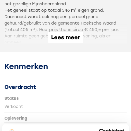
het gezellige Mijnsheerenland.
Het geheel staat op totaal 346 m² eigen grond.
Daarnaast wordt ook nog een perceel grond
gehuurd/gebruikt van de gemeente Hoeksche Waard
(totaal 405 m²). Huurprijs thans circa € 450,= per jaar.
Aan ruimte geen gebrek, zowel in de woning, als er
Lees meer
omheen.
De indeling is verrassend, met veel vertrekken op de
begane grond en een drietal slaapkamers op de
Kenmerken
verdieping.
Met een gebruiksoppervlak van 183 m² is dit huis
bovengemiddeld groot voor zijn prijsklasse.
Overdracht
Een nieuwe eigenaar dient wel rekening te houden met
wat onderhoudskosten aan het exterieur, zoals
Status
bijvoorbeeld schilderwerk van ramen en kozijnen. Ook de
Verkocht
cv-ketel is verouderd. Een in opdracht van verkoper
uitgevoerde bouwtechnische keuring is beschikbaar.
Oplevering
Wie zoekt naar veel ruimte, karakter en een huis waaraan
In overleg