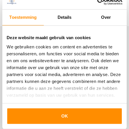
heeft een uitgebreide inrichting over twee wanden en is
voorzien van complete inbouwapparatuur.
Lees meer
De begane grondvloer is afgewerkt met een pvc vloer
Bouw
Toestemming
Details
Over
met daaronder comfortabele vloerverwarming.
Woonhuis
Op de eerste verdieping zijn drie mooi afgewerkte
Eengezinswoning, Eindwoning
Deze website maakt gebruik van cookies
Locatie
slaapkamers, alle met pvc vloerafwerking.
De badkamer is ingericht met een inloopdouche, een
We gebruiken cookies om content en advertenties te
Soort bouw
wastafelmeubel en spiegel met verwarming en een
personaliseren, om functies voor social media te bieden
Bestaande bouw
wandtoilet. Elektrische vloerverwarming zorgt voor
en om ons websiteverkeer te analyseren. Ook delen we
behaaglijke warmte en het raam dat open kan maakt
Bouwjaar
informatie over uw gebruik van onze site met onze
ventileren met frisse buitenlucht mogelijk.
partners voor social media, adverteren en analyse. Deze
1997
partners kunnen deze gegevens combineren met andere
Een vaste trap leidt naar de tweede verdieping. Hier
Onderhoud binnen
informatie die u aan ze heeft verstrekt of die ze hebben
zorgt een extra dakraam voor voldoende lichtinval. De
verzameld op basis van uw gebruik van hun services.
Goed
open ruimte is nu in gebruik als werkruimte, berging en
wasruimte. Het maken van een extra slaapkamer is
Onderhoud buiten
mogelijk.
Goed
Ook op deze verdieping is een eigentijdse vloerafwerking
OK
toegepast.