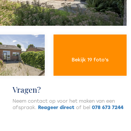
Bekijk 19 foto's
Vragen?
Neem contact op voor het maken van een
afspraak.
Reageer direct
of bel
078 673 7244