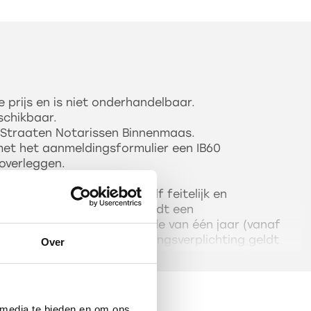
 prijs en is niet onderhandelbaar.
schikbaar.
r Straaten Notarissen Binnenmaas.
g met het aanmeldingsformulier een IB60
 overleggen.
 aan de persoon die er zelf feitelijk en
en. In de overeenkomst wordt een
opgenomen voor een periode van één jaar (vanaf
olkingsregister). De bewoningsverplichting geldt
Over
oed- of aanverwant in de eerste graad ((adoptie)
eren) van die persoon.
onder meer verstaan dat de koper:
r van de zeven nachten in de woning slaapt;
 media te bieden en om ons