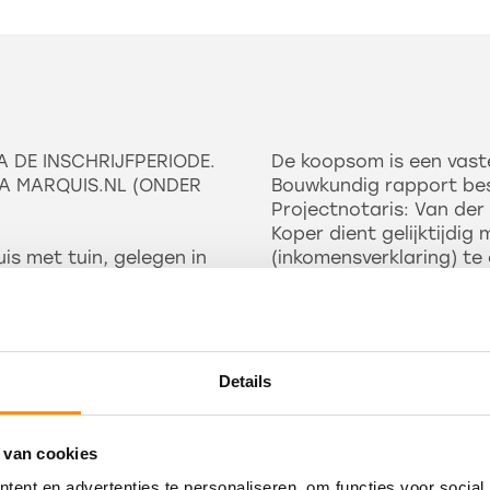
A DE INSCHRIJFPERIODE.
De koopsom is een vaste
A MARQUIS.NL (ONDER
Bouwkundig rapport be
Projectnotaris: Van de
Koper dient gelijktijdi
s met tuin, gelegen in
(inkomensverklaring) te
 325 m² eigen grond.
or de voorzieningen
Verkoop is voorbehouden
daadwerkelijk gaat won
en ’s-Gravendeel. Er is
zelfbewoningsclausule 
Lees meer
en voorzieningen is men
moment inschrijving bev
Details
voor de koper of een bl
ouders), ((adoptie) kind
terkast, bijkeuken met
Onder 'bewonen' wordt 
 van cookies
t. Trapopgang met
- wekelijks minimaal vie
ent en advertenties te personaliseren, om functies voor social