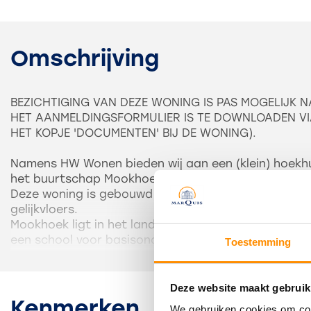
Omschrijving
BEZICHTIGING VAN DEZE WONING IS PAS MOGELIJK N
HET AANMELDINGSFORMULIER IS TE DOWNLOADEN VI
HET KOPJE 'DOCUMENTEN' BIJ DE WONING).
Namens HW Wonen bieden wij aan een (klein) hoekhui
het buurtschap Mookhoek op een perceel van circa
Deze woning is gebouwd in 1971 en kenmerkt zich do
gelijkvloers.
Mookhoek ligt in het landelijk gebied tussen Strijen 
een school voor basisonderwijs, maar voor winkels 
Toestemming
aangewezen op naburige dorpen.
De indeling is globaal als volgt: entree, hal met me
Deze website maakt gebruik
aansluiting voor de wasmachine en een apart toile
Kenmerken
We gebruiken cookies om cont