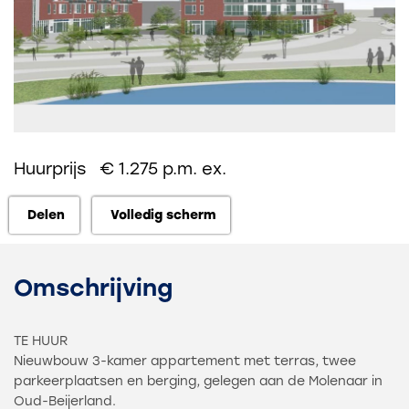
Huurprijs € 1.275 p.m. ex.
Delen
Volledig scherm
Delen
Volledig scherm
Omschrijving
TE HUUR
Nieuwbouw 3-kamer appartement met terras, twee
parkeerplaatsen en berging, gelegen aan de Molenaar in
Oud-Beijerland.