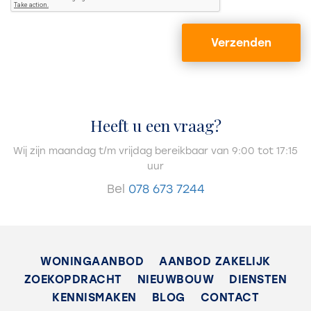
Buitenruimte
Verzenden
Ligging
In centrum, In woonwijk
Balkon
Ja
Heeft u een vraag?
Schuur
Wij zijn maandag t/m vrijdag bereikbaar van 9:00 tot 17:15
Inpandig
uur
Bel
078 673 7244
Energie
Energielabel
A+
WONINGAANBOD
AANBOD ZAKELIJK
ZOEKOPDRACHT
NIEUWBOUW
DIENSTEN
Isolatie
KENNISMAKEN
BLOG
CONTACT
Dakisolatie, Muurisolatie, Vloerisolatie, Dubbel glas