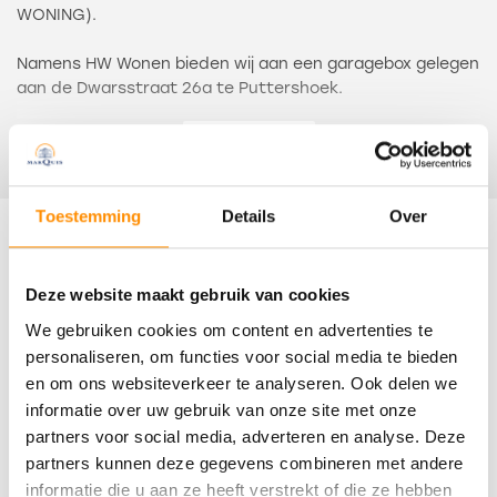
WONING).
Namens HW Wonen bieden wij aan een garagebox gelegen
aan de Dwarsstraat 26a te Puttershoek.
Dit betreft een hoek garagebox, die ligt in een blok van 13
Lees meer
boxen. De garagebox staat op eigen grond.
De garage is in steen opgetrokken en heeft houten
Toestemming
Details
Over
openslaande deuren. Het dak is voorzien van bitumineuze
Kenmerken
dakbedekking.
Geen isolatie.
Deze website maakt gebruik van cookies
Niet aangesloten op nutsvoorzieningen.
Overdracht
We gebruiken cookies om content en advertenties te
Afmeting intern: 3.42 x 5.39 m, hoogte 2.45 m. De
personaliseren, om functies voor social media te bieden
Status
deurbreedte en -hoogte is 2.78 m x 2.22 m.
en om ons websiteverkeer te analyseren. Ook delen we
Verkocht
informatie over uw gebruik van onze site met onze
De garagebox wordt verkocht in de huidige staat.
partners voor social media, adverteren en analyse. Deze
Oplevering
Een bouwkundige keuring is niet uitgevoerd.
partners kunnen deze gegevens combineren met andere
Eventuele gebreken of onderhoud komt voor rekening en
In overleg
informatie die u aan ze heeft verstrekt of die ze hebben