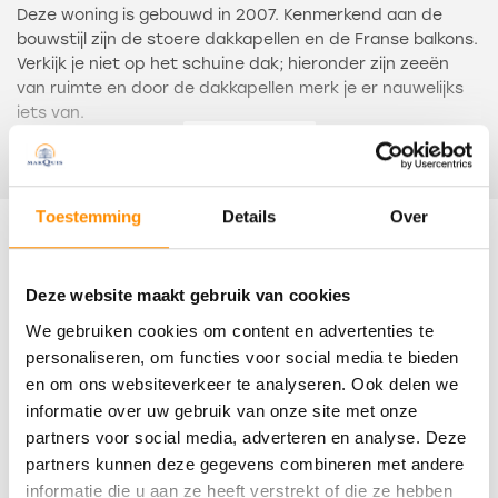
Deze woning is gebouwd in 2007. Kenmerkend aan de
bouwstijl zijn de stoere dakkapellen en de Franse balkons.
Verkijk je niet op het schuine dak; hieronder zijn zeeën
van ruimte en door de dakkapellen merk je er nauwelijks
iets van.
Vorig jaar zijn er vijftien zonnepanelen gelegd, waardoor
Lees meer
het huis nog energiezuiniger is geworden.
De indeling is als volgt: zij-entree, hal met toiletruimte
Toestemming
Details
Over
met wandcloset en fonteintje, meterkast.
Kenmerken
Woonkamer met veel lichtinval aan de voorkant en
halfopen woonkeuken met openslaande deuren naar de
Deze website maakt gebruik van cookies
tuin. De keukeninrichting bestaat uit een wandopstelling
Overdracht
We gebruiken cookies om content en advertenties te
en een kookeiland met diverse inbouwapparaten.
De trapopgang is in 2021 dichtgemaakt en er is een
personaliseren, om functies voor social media te bieden
Status
grotere trapkast gecreëerd.
en om ons websiteverkeer te analyseren. Ook delen we
Verkocht
informatie over uw gebruik van onze site met onze
De woonkamer en keuken zijn afgewerkt met een
partners voor social media, adverteren en analyse. Deze
Oplevering
laminaatvloer met comfortabele vloerverwarming.
partners kunnen deze gegevens combineren met andere
In overleg
informatie die u aan ze heeft verstrekt of die ze hebben