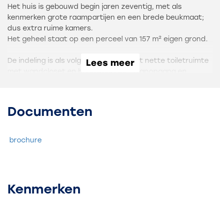
Het huis is gebouwd begin jaren zeventig, met als
kenmerken grote raampartijen en een brede beukmaat;
dus extra ruime kamers.
Het geheel staat op een perceel van 157 m² eigen grond.
De indeling is als volgt: entree, hal met nette toiletruimte
Lees meer
met wandcloset en handwasbakje, trapopgang en
trapkast.
Heerlijk zonnige woonkamer met strakke schouw en
inzethaard. De dichte keuken heeft een wandinrichting
Documenten
en is uitgevoerd met een natuurstenen aanrechtblad en
inbouwapparatuur. De keuken- en halvloer zijn voorzien
van plavuizen en een eikenhouten vloer siert de
brochure
woonkamer.
Op de eerste verdieping zijn drie fijne slaapkamers,
waarvan er één een wastafel heeft.
Kenmerken
De badkamer is recent vernieuwd en is ontzettend mooi
geworden. Met een wastafelmeubel met losse
(natuurstenen) kom, een tweede toilet en een