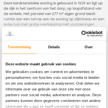
Deze karakteristieke woning is gebouwd in 1929 en ligt op
de dijk in het centrum van het dorp, op loopafstand van
de winkels. Het perceel van 277 m² eigen grond biedt
ruimte aan een terras aan de woning op dijkniveau en een
leuke tuin met grote overkapping met voorzieningen
onderdijks.
Lees meer
De afgelopen jaren zijn tal van zaken opgeknapt aan de
woning, zodat deze zonder grote aanpassingen
Toestemming
Details
Over
betrokken kan worden.
Kenmerken
Een globale omschrijving: via de hal met originele
Deze website maakt gebruik van cookies
terrazzovloer wordt het woongedeelte bereikt. Dit
Overdracht
We gebruiken cookies om content en advertenties te
bestaat uit een doorzonwoonkamer met open keuken.
Deze is uitgevoerd in een landelijke stijl en voorzien van
personaliseren, om functies voor social media te bieden
Status
een gasfornuis met vijfpits kookplaat en drie ovens, een
en om ons websiteverkeer te analyseren. Ook delen we
Verkocht
afzuigkap, koel-vriescombinatie en een vaatwasser.
informatie over uw gebruik van onze site met onze
Via de keuken is een praktische kelder bereikbaar, met
partners voor social media, adverteren en analyse. Deze
Oplevering
beperkte stahoogte.
partners kunnen deze gegevens combineren met andere
In overleg
informatie die u aan ze heeft verstrekt of die ze hebben