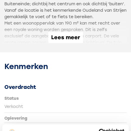
Buiteneinde; dichtbij het centrum en ook dichtbij 'buiten'.
Vanaf de locatie is het kenmerkende Oudeland van Strijen
gemakkelijk te voet of te fiets te bereiken.
Met een woonoppervlak van 190 m² kan met recht over
een royale woning worden gesproken. Dit is zelfs
exclusief de aangebouwde garage en carport. De vele
Lees meer
grote ramen zorgen voor een prettige lichtinval. De tuin
rondom het huis is parkachtig aangelegd en biedt veel
privacy en optimale rust.
Kenmerken
Wie zoekt naar een huis met veel ruimte in en om de
woning en die net zo gecharmeerd is van de locatie als
wij, kijkt en leest snel verder.
Overdracht
De indeling is globaal als volgt: entree, ruime hal met
Status
toiletruimte, trapopgang en toegang tot een royale
Verkocht
werkkamer met vaste kast. De woonkamer is L-vormig en
beschikt over een schouw met inzethaard en een
Oplevering
schuifpui naar de tuin.
De keuken is voorzien van een L-vormige houten inrichting
In overleg