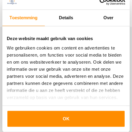
met diverse inbouwapparaten. Er is ruimte genoeg voor
een eethoek met stoelen. Aansluitend bevindt zich de
Lees meer
praktische bijkeuken met daarin de aansluiting voor de
Bouw
Toestemming
Details
Over
wasmachine, een kastenblok met gootsteen en de cv-
ruimte. Ook de garage is binnendoor bereikbaar via de
Woonhuis
bijkeuken.
Landhuis, Vrijstaande woning
Deze website maakt gebruik van cookies
Locatie
Het woongedeelte is afgewerkt met een plavuizen vloer
We gebruiken cookies om content en advertenties te
Soort bouw
met grotendeels vloerverwarming.
personaliseren, om functies voor social media te bieden
Bestaande bouw
De werkkamer is voorzien van een laminaatvloer.
en om ons websiteverkeer te analyseren. Ook delen we
Bouwjaar
informatie over uw gebruik van onze site met onze
Op de verdieping zijn vier ruime slaapkamers, waarvan de
partners voor social media, adverteren en analyse. Deze
1988
twee aan de achterkant tevens toegang hebben tot het
partners kunnen deze gegevens combineren met andere
balkon. De overloop is ruim en licht dankzij de dakramen.
Onderhoud binnen
informatie die u aan ze heeft verstrekt of die ze hebben
De badkamer is ingericht met een kunststof bad, een
verzameld op basis van uw gebruik van hun services.
Goed
aparte doucheruimte, twee wastafels en een toilet. Het
raam dat open kan, maakt ventileren met frisse
Onderhoud buiten
buitenlucht mogelijk.
Goed
OK
Een vlizotrap geeft toegang tot de bergzolder, die
voldoende stahoogte heeft onder de nok.