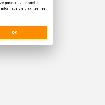
C.V.-ketel
ze partners voor social
nformatie die u aan ze heeft
C.V.-ketel, Houtkachel
Remeha (2017, Combi-ketel,
Eigendom)
OK