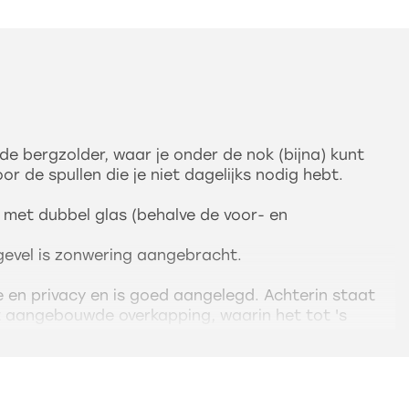
 de bergzolder, waar je onder de nok (bijna) kunt
or de spullen die je niet dagelijks nodig hebt.
 met dubbel glas (behalve de voor- en
gevel is zonwering aangebracht.
te en privacy en is goed aangelegd. Achterin staat
 aangebouwde overkapping, waarin het tot 's
n is.
oende ruimte om te parkeren op eigen terrein. Een
trische auto is al aanwezig.