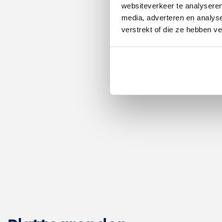
websiteverkeer te analyseren
media, adverteren en analys
Onderhoud buiten
Goed
verstrekt of die ze hebben v
Oppervlakten en inhoud
Oppervlakte
85m²
Perceel
300m²
Overig
6m²
Inhoud
354m³
Indeling
Kamers
4