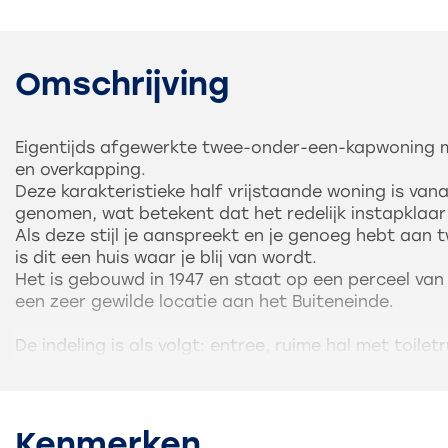
Omschrijving
Eigentijds afgewerkte twee-onder-een-kapwoning me
en overkapping.
Deze karakteristieke half vrijstaande woning is va
genomen, wat betekent dat het redelijk ins
Als deze stijl je aanspreekt en je genoeg hebt aan
is dit een huis waar je blij van wordt.
Het is gebouwd in 1947 en staat op een perceel van
een zeer gewilde locatie aan het Buiteneinde.
De indeling is als volgt: entree, ruime hal met toile
de leefruimte. Deze bestaat uit een woonkamer met
houtkachel en een open keuken aan de tuinzijde. Dez
moderne L-vormige opstelling met inbouwapparatu
waterkraan. De openslaande deuren verbinden de 
Kenmerken