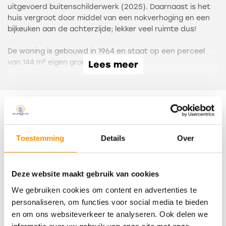
uitgevoerd buitenschilderwerk (2025). Daarnaast is het
huis vergroot door middel van een nokverhoging en een
bijkeuken aan de achterzijde; lekker veel ruimte dus!
De woning is gebouwd in 1964 en staat op een perceel
van 144 m² eigen grond.
Lees meer
De indeling laat zich globaal als volgt omschrijven:
Entree in hal, toiletruimte, meterkast en trapopgang.
Lichte doorzonwoonkamer en een halfopen keuken met
Documenten
een dubbele wandopstelling en diverse
inbouwapparatuur, alsmede een fijne kelderkast. In de
Toestemming
Details
Over
bijkeuken zijn de aansluitingen voor de wasapparatuur
brochure
Op de eerste verdieping zijn twee slaapkamers en de
badkamer.
Deze website maakt gebruik van cookies
Deze is volledig betegeld en uitgevoerd met een
We gebruiken cookies om content en advertenties te
Kenmerken
inloopdouche en een wastafelmeubel. Een openslaand
personaliseren, om functies voor social media te bieden
raam maakt ventileren met frisse buitenlucht mogelijk.
en om ons websiteverkeer te analyseren. Ook delen we