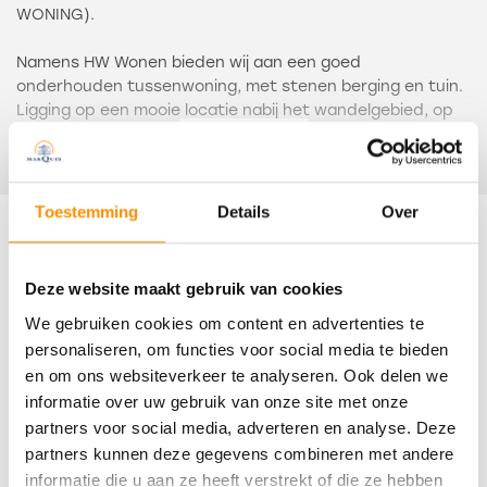
WONING).
Namens HW Wonen bieden wij aan een goed
onderhouden tussenwoning, met stenen berging en tuin.
Ligging op een mooie locatie nabij het wandelgebied, op
een perceel van 146 m² eigen grond. Deze woning is
Lees meer
gebouwd in 1958 en kenmerkt zich door de ruime kamers
en lichte vertrekken.
Toestemming
Details
Over
De indeling is globaal als volgt: entree, hal met
Kenmerken
toiletruimte en trapopgang. Doorzon woonkamer met
grote ramen. Dichte keuken zonder inrichting.
Deze website maakt gebruik van cookies
Overdracht
We gebruiken cookies om content en advertenties te
Op de eerste verdieping zijn drie slaapkamers, waarvan
er één -middels een schuiftrap- toegang geeft tot de
personaliseren, om functies voor social media te bieden
Status
bergzolder.
en om ons websiteverkeer te analyseren. Ook delen we
Verkocht
De badkamer is ingericht met een douchegelegenheid en
informatie over uw gebruik van onze site met onze
een wastafel.
partners voor social media, adverteren en analyse. Deze
Oplevering
partners kunnen deze gegevens combineren met andere
De opstelplaats voor de cv-ketel bevindt zich op de
In overleg
informatie die u aan ze heeft verstrekt of die ze hebben