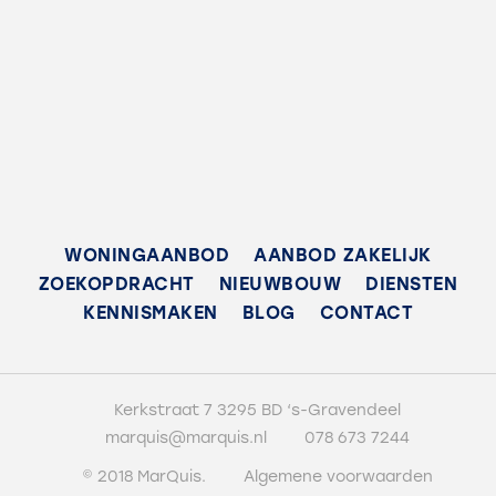
IB60 (inkomensverklaring) te overleggen.
Oppervlakten en inhoud
Oppervlakte
Verkoop is voorbehouden aan de persoon die er zelf gaat
wonen. In de overeenkomst wordt een
73m²
zelfbewoningsclausule opgenomen voor een periode van
één jaar (vanaf moment inschrijving bevolkingsregister).
Perceel
De bewoningsverplichting geldt voor de koper of een
130m²
bloed- of aanverwant in de eerste graad ((adoptie)
ouders), ((adoptie) kinderen) van die persoon.
Overig
11m²
WONINGAANBOD
AANBOD ZAKELIJK
Belangstellenden kunnen zich aanmelden door het
ZOEKOPDRACHT
NIEUWBOUW
DIENSTEN
invullen van een aanmeldingsformulier. Hierop staan ook
Inhoud
KENNISMAKEN
BLOG
CONTACT
de categorieën vermeld op basis waarvan de woning
300m³
wordt toegewezen. Het inschrijfformulier is af te halen bij
de makelaar of te downloaden via onze website.
Indeling
Kerkstraat 7 3295 BD ‘s-Gravendeel
Inschrijvingen dienen op uiterlijk 15 april 2021 om 17.00 uur
door MarQuis makelaars & taxateurs te zijn ontvangen
marquis@marquis.nl
078 673 7244
Kamers
(Kerkstraat 7, 3295 BD ’s-Gravendeel of
© 2018 MarQuis.
Algemene voorwaarden
4
marquis@marquis.nl).