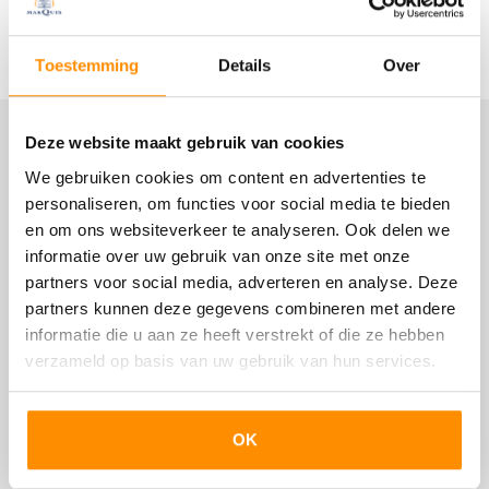
en plaats voor de hoogwaardige Neff inbouwapparatuur,
zoals een vierpits kookplaat met geïntegreerde
Lees meer
afzuigkap, vaatwasser, stoomoven, Unito kokend
Bouw
Toestemming
Details
Over
waterkraan en de koel-vriescombinatie. De kleurstelling,
het marmerlook aanrechtblad en de greeploze deuren
Woonhuis
zijn helemaal van nu.
Eengezinswoning, Geschakelde 2-onder-1-kapwoning
Deze website maakt gebruik van cookies
Locatie
Het woongedeelte is afgewerkt met een mooie pvc vloer
We gebruiken cookies om content en advertenties te
Soort bouw
en stucwerk wanden.
personaliseren, om functies voor social media te bieden
Bestaande bouw
en om ons websiteverkeer te analyseren. Ook delen we
De aangebouwde serre verbindt de woning met de
Bouwjaar
informatie over uw gebruik van onze site met onze
garage. Dit is een heerlijke plek die bijvoorbeeld kan
partners voor social media, adverteren en analyse. Deze
1973
worden gebruikt als speelkamer. Ook deze ruimte heeft
partners kunnen deze gegevens combineren met andere
een schuifpui naar de tuin. Tevens ligt hier comfortabele
Onderhoud binnen
informatie die u aan ze heeft verstrekt of die ze hebben
vloerverwarming.
verzameld op basis van uw gebruik van hun services.
Goed
Op de eerste verdieping zijn drie slaapkamers, waarvan
Onderhoud buiten
de grootste met een vaste kastenwand.
Goed
De badkamer is een plaatje; de ruime inloopdouche met
OK
een fraai betegelde achterwand, een tweede toilet en
een groot wastafelmeubel met dubbele kranen en een