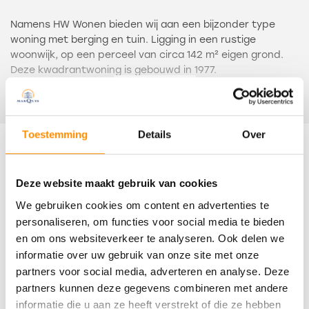
Namens HW Wonen bieden wij aan een bijzonder type
woning met berging en tuin. Ligging in een rustige
woonwijk, op een perceel van circa 142 m² eigen grond.
Deze kwadrantwoning is gebouwd in 1977.
Een kwadrantwoning is een woningtype waarbij de
Lees meer
woning onderdeel uitmaakt van een blok van vier
woningen. Karakteristiek aan een kwadrantwoning is dat
deze altijd grenst aan twee andere woningen uit dit blok
Toestemming
Details
Over
van vier. Men noemt dit ook wel een vier-onder-een-
Kenmerken
kapwoning of rug-aan-rugwoning.
Deze website maakt gebruik van cookies
De indeling is globaal als volgt: entree, hal met
Overdracht
We gebruiken cookies om content en advertenties te
toiletruimte en meterkast. Lichte woonkamer met open
keuken met eenvoudige inrichting.
personaliseren, om functies voor social media te bieden
Status
Achterhal met slaapkamer/hobbykamer en trapopgang
en om ons websiteverkeer te analyseren. Ook delen we
Verkocht
naar de verdieping.
informatie over uw gebruik van onze site met onze
partners voor social media, adverteren en analyse. Deze
Oplevering
Op de eerste verdieping zijn twee slaapkamers en een
partners kunnen deze gegevens combineren met andere
badkamer met douchegelegenheid, wastafel, een
In overleg
informatie die u aan ze heeft verstrekt of die ze hebben