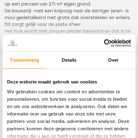
op een perceel van 271 m² eigen grond.
De bouwstijl -met een knipoog naar de dertiger jaren- is
mooi gedetailleerd met grote dak overstekken en erkers.
Dit zorgt gelijk voor de juiste sfeer.
Het huis wordt met zorg en plezier bewoond en dat is te
voelen als je binnenkomt.
Lees meer
De indeling is als volgt: entree, hal met toiletruimte,
meterkast en trapopgang.
Toestemming
Details
Over
L-vormige woonkamer met grote erker en hoekraam aan
Kenmerken
de straatkant.
Open keuken met uitgebreide hoekopgestelde inrichting,
Deze website maakt gebruik van cookies
voorzien van afzuigkap, gaskookplaat, combi-oven,
Overdracht
We gebruiken cookies om content en advertenties te
vaatwasser en losse Amerikaanse koelvriescombinatie.
Achter de keuken is een praktische bijkeuken met een
personaliseren, om functies voor social media te bieden
Status
deur naar de garage.
en om ons websiteverkeer te analyseren. Ook delen we
Verkocht
informatie over uw gebruik van onze site met onze
Op de eerste verdieping zijn twee dakkapellen geplaatst,
partners voor social media, adverteren en analyse. Deze
Oplevering
wat zorgt voor veel extra stahoogte en licht.
partners kunnen deze gegevens combineren met andere
Er zijn drie prima slaapkamers, afgewerkt met laminaat
In overleg
informatie die u aan ze heeft verstrekt of die ze hebben