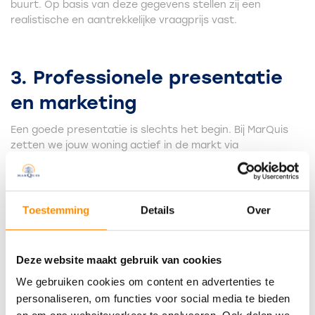
buurt. Op basis van deze gegevens stellen zij een
realistische en aantrekkelijke vraagprijs vast.
3. Professionele presentatie
en marketing
Een goede presentatie is slechts het begin. Bij MarQuis
zetten we jouw woning actief in de markt via
verschillende kanalen. Zo plaatsen we jouw woning op
Funda, het grootste online platform voor woningaanbod
in Nederland. Daarnaast promoten we jouw woning op
onze eigen website, die door een groot aantal potentiële
Toestemming
Details
Over
kopers wordt bezocht. Ook maken we gebruik van de
kracht van
social media
om jouw woning onder de
aandacht te brengen voor een jonger publiek. Door deze
Deze website maakt gebruik van cookies
multichannel aanpak vergroten we de zichtbaarheid van
We gebruiken cookies om content en advertenties te
jouw woning aanzienlijk en bereiken we een breed publiek.
personaliseren, om functies voor social media te bieden