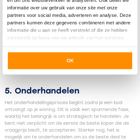
en om ons websiteverkeer te analyseren. Ook delen we
informatie over uw gebruik van onze site met onze
4. De bezichtigingen
partners voor social media, adverteren en analyse. Deze
partners kunnen deze gegevens combineren met andere
Bij de bezichtigingen draait alles om het maken van een
informatie die u aan ze heeft verstrekt of die ze hebben
goede eerste indruk. Zorg ervoor dat je woning schoon en
opgeruimd is en dat het er uitnodigend uitziet. Het is ook
verzameld op basis van uw gebruik van hun services.
belangrijk om flexibel te zijn met de planning van
bezichtigingen, zodat zoveel mogelijk geïnteresseerden
de kans krijgen om je woning te bekijken. Dit kan de
OK
verkoopkansen aanzienlijk vergroten.
5. Onderhandelen
Het onderhandelingsproces begint zodra je een bod
ontvangt op je woning. Dit is vaak een spannende fase,
waarbij het belangrijk is om strategisch te handelen. Je
bent niet verplicht om de eerste de beste koper die de
vraagprijs biedt, te accepteren. Sterker nog, het is
mogelijk om te onderhandelen om zo de beste deal te